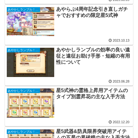
あやらぶ4周年記念引き直しガチ
あやかしランブル！初心者攻略ガイド
ャでおすすめの限定星5式神
2023.10.13
あやかしランブルの効率の良い遠
あやかしランブル！初心者攻略ガイド
征と遠征お助け手形・短縮の有用
性について
2023.06.28
星5式神の霊格上昇用アイテムの
あやかしランブル！初心者攻略ガイド
タイプ別霊昇花の主な入手方法
2022.12.20
星5武器&防具限界突破用アイテ
あやかしランブル！初心者攻略ガイド
ムの五星の界破鏡の主な入手方法