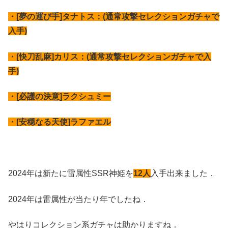
・[夢の運び手]タナトス：(通常攻撃セレクションガチャで
入手)
・[快刀乱麻]カリス：(通常攻撃セレクションガチャで入
手)
・[必護の決意]ラクシュミー
・[安穏なる天使]ラファエル
2024年は新たに雷属性SSR神姫を
12人
入手出来ました．
2024年は雷属性が当たり年でしたね．
やはりコレクション系ガチャは助かりますね．