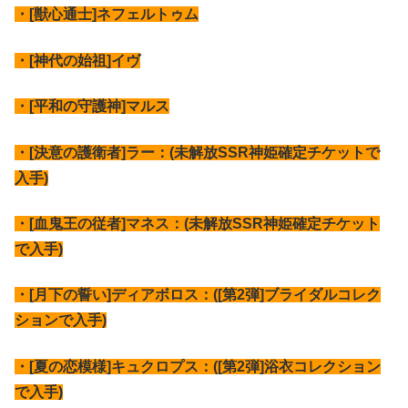
・[獣心通士]ネフェルトゥム
・[神代の始祖]イヴ
・[平和の守護神]マルス
・[決意の護衛者]ラー：(未解放SSR神姫確定チケットで
入手)
・[血鬼王の従者]マネス：(未解放SSR神姫確定チケット
で入手)
・[月下の誓い]ディアボロス：([第2弾]ブライダルコレク
ションで入手)
・[夏の恋模様]キュクロプス：([第2弾]浴衣コレクション
で入手)