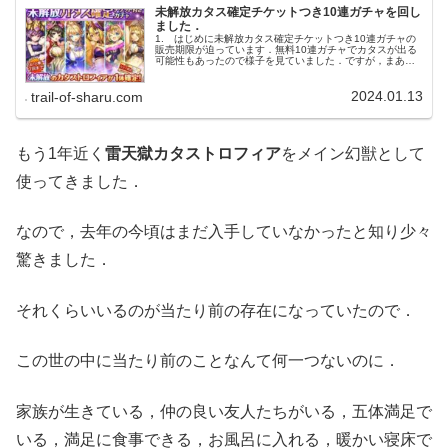
未解放カタス確定チケットつき10連ガチャを回し
ました．
1. はじめに未解放カタス確定チケットつき10連ガチャの
販売期限が迫っています．無料10連ガチャでカタスが出る
可能性もあったので様子を見ていました．ですが，まあ当
たりませんでしたね．今回は未解放カタス確定チケットつ
き10連ガチャを回します．...
2024.01.13
trail-of-sharu.com
もう1年近く
雷天獄カタストロフィア
をメイン幻獣として
使ってきました．
なので，去年の今頃はまだ入手していなかったと知り少々
驚きました．
それくらいいるのが当たり前の存在になっていたので．
この世の中に当たり前のことなんて何一つないのに．
家族が生きている，仲の良い友人たちがいる，五体満足で
いる，満足に食事できる，お風呂に入れる，暖かい寝床で