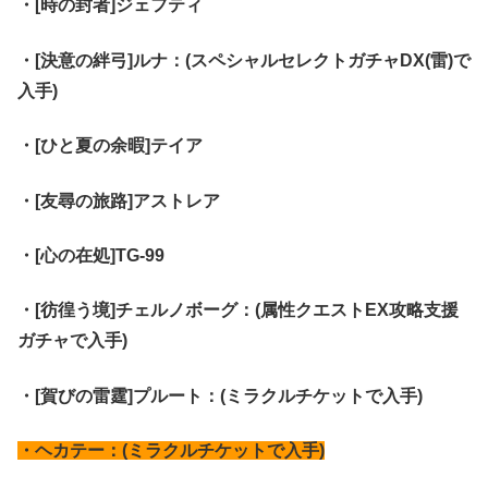
・[時の封者]ジェフティ
・[決意の絆弓]ルナ：(スペシャルセレクトガチャDX(雷)で
入手)
・[ひと夏の余暇]テイア
・[友尋の旅路]アストレア
・[心の在処]TG-99
・[彷徨う境]チェルノボーグ：(属性クエストEX攻略支援
ガチャで入手)
・[賀びの雷霆]プルート：(ミラクルチケットで入手)
・ヘカテー：(ミラクルチケットで入手)