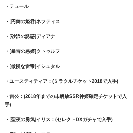
・テュール
・[円舞の姫君]ネフティス
・[砂浜の誘惑]ディアナ
・[暴雷の悪姫]クトゥルフ
・[傲慢な雷帝]イシュタル
・ユースティティア：(ミラクルチケット2018で入手)
・雷公：(2018年までの未解放SSR神姫確定チケットで入
手)
・[聖夜の勇気]イリス：(セレクトDXガチャで入手)