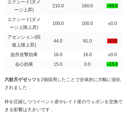
エクシード(ダメ
210.0
160.0
+50.0
ージ上昇)
エクシード(ダメ
100.0
100.0
±0.0
ージ上限上昇)
アセンション(回
44.0
91.0
-47.0
復上限上昇)
急所攻撃効果
16.0
16.0
±0.0
会心効果
15.0
0.0
+15.0
六欲天ゲゼッツ
を2個採用したことで全体的に大幅に強化
されました．
枠を圧縮しつつイベント産やレイド産のウェポンを交換で
きる影響は大きいです．