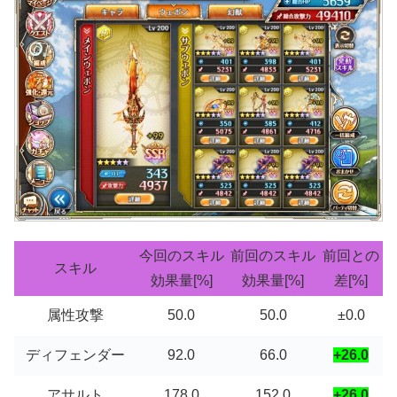
今回のスキル
前回のスキル
前回との
スキル
効果量[%]
効果量[%]
差[%]
属性攻撃
50.0
50.0
±0.0
ディフェンダー
92.0
66.0
+26.0
アサルト
178.0
152.0
+26.0