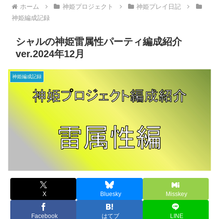
ホーム
神姫プロジェクト
神姫プレイ日記
神姫編成記録
シャルの神姫雷属性パーティ編成紹介
ver.2024年12月
神姫編成記録
X
Bluesky
Misskey
Facebook
はてブ
LINE