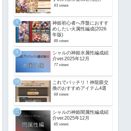
93 views
神姫初心者へ序盤におすす
めしたい火属性編成(2026
年版)
89 views
シャルの神姫水属性編成紹
介ver.2025年12月
77 views
これでバッチリ！神龍眼交
換のおすすめアイテム4選
69 views
シャルの神姫闇属性編成紹
介ver.2025年12月
65 views