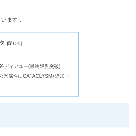
ています．
次
想斧ディアユー(最終限界突破)
光属性にCATACLYSM+追加！