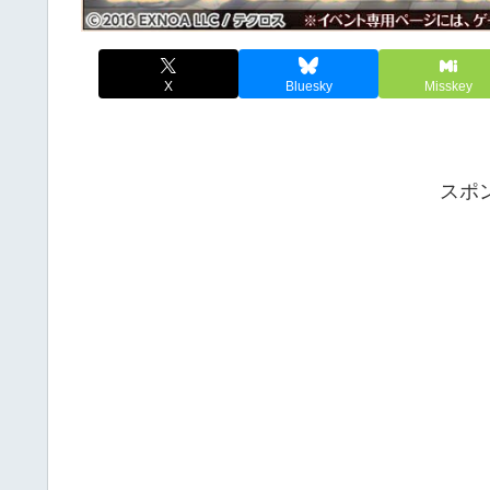
X
Bluesky
Misskey
スポ