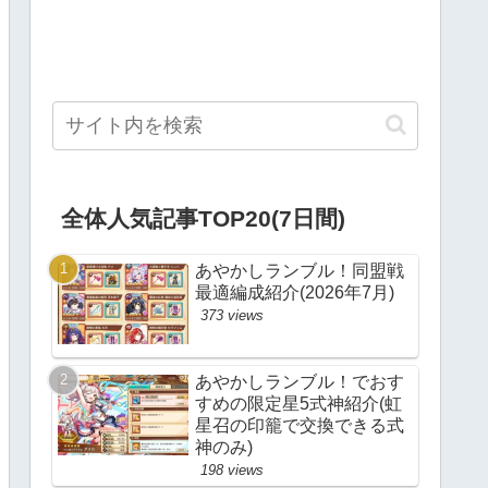
全体人気記事TOP20(7日間)
あやかしランブル！同盟戦
最適編成紹介(2026年7月)
373 views
あやかしランブル！でおす
すめの限定星5式神紹介(虹
星召の印籠で交換できる式
神のみ)
198 views