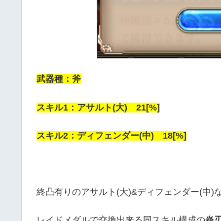
武器種：斧
スキル1：アサルト(大) 21[%]
スキル2：ディフェンダー(中) 18[%]
終凸有りのアサルト(大)&ディフェンダー(中
レイドメダルで交換出来る同スキル構成の
炎