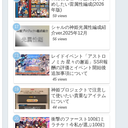
めしたい雷属性編成(2026
年版)
59 views
シャルの神姫光属性編成紹
介ver.2025年12月
56 views
レイドイベント「アストロ
ノミカ 星々の邂逅」SSR報
酬の評価とイベント開始後
追加事項について
45 views
神姫プロジェクトで注意し
て使いたい貴重なアイテム
について
44 views
衝撃のファースト100幻ミ
ラチケ！今私が選ぶ100幻