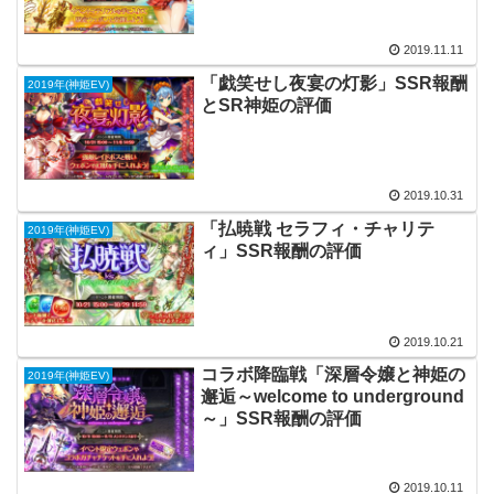
2019.11.11
「戯笑せし夜宴の灯影」SSR報酬
2019年(神姫EV)
とSR神姫の評価
2019.10.31
「払暁戦 セラフィ・チャリテ
2019年(神姫EV)
ィ」SSR報酬の評価
2019.10.21
コラボ降臨戦「深層令嬢と神姫の
2019年(神姫EV)
邂逅～welcome to underground
～」SSR報酬の評価
2019.10.11