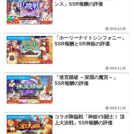
ンス」SSR報酬の評価
2019.12.09
「ホーリーナイトシンフォニー」
2019年(神姫EV)
SSR報酬とSR神姫の評価
2019.11.29
「迷宮踏破 ～深淵の魔宮～」
2019年(神姫EV)
SSR報酬の評価
2019.11.20
コラボ降臨戦「神姫VS闘士！ 頂
2019年(神姫EV)
上大決戦」SSR報酬の評価