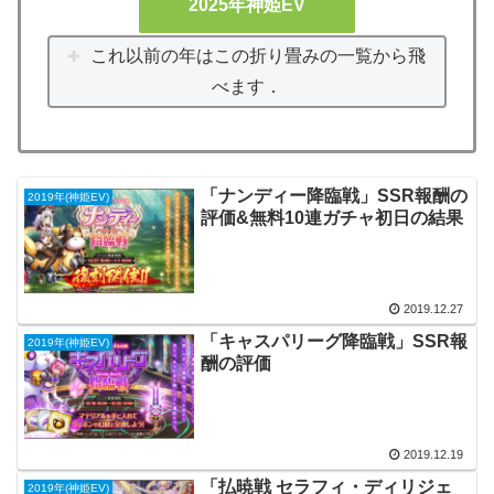
2025年神姫EV
これ以前の年はこの折り畳みの一覧から飛
べます．
「ナンディー降臨戦」SSR報酬の
2019年(神姫EV)
評価&無料10連ガチャ初日の結果
2019.12.27
「キャスパリーグ降臨戦」SSR報
2019年(神姫EV)
酬の評価
2019.12.19
「払暁戦 セラフィ・ディリジェ
2019年(神姫EV)