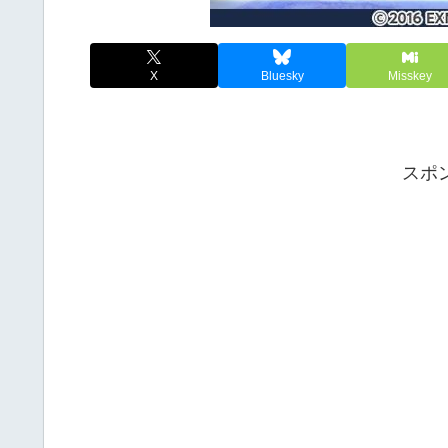
X
Bluesky
Misskey
スポ