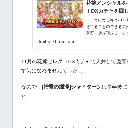
花嫁アンシャル&
トDXガチャを回
1. はじめに時は20
そ得ることのできる栄
宝石，儂が預かる！」
石すらあり...
trail-of-sharu.com
11月の花嫁セレクトDXガチャで天井して魔
す気になれませんでしたし．
なので，
[贈愛の爛漫]シャイターン
は半年後に
た．