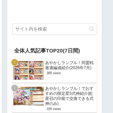
全体人気記事TOP20(7日間)
あやかしランブル！同盟戦
最適編成紹介(2026年7月)
389 views
あやかしランブル！でおす
すめの限定星5式神紹介(虹
星召の印籠で交換できる式
神のみ)
199 views