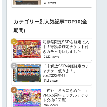
40 views
カテゴリー別人気記事TOP10(全
期間)
幻獣祭限定SSRを確定で入
手！守護者確定チケット付
きガチャを回しました．
1221 views
「未解放SSR神姫確定ガチ
ャチケ，使うよ！」
ver.2023年4月
842 views
「神姫！きみにきめた！」
ver.6.5周年ミラクルチケッ
ト交換(2回目)
816 views