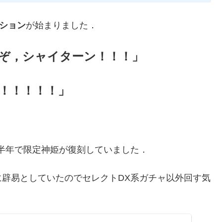
クション
が始まりました．
ぞ，シャイターン！！！」
！！！！！」
半年で限定神姫が復刻していました．
辟易としていたのでセレクトDX系ガチャ以外回す気