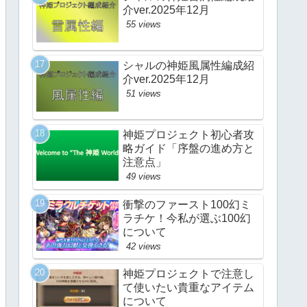
介ver.2025年12月
55 views
シャルの神姫風属性編成紹
介ver.2025年12月
51 views
神姫プロジェクト初心者攻
略ガイド「序盤の進め方と
注意点」
49 views
衝撃のファースト100幻ミ
ラチケ！今私が選ぶ100幻
について
42 views
神姫プロジェクトで注意し
て使いたい貴重なアイテム
について