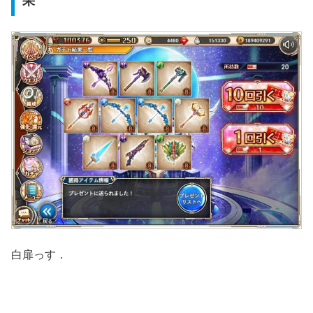
果
白扉っす．