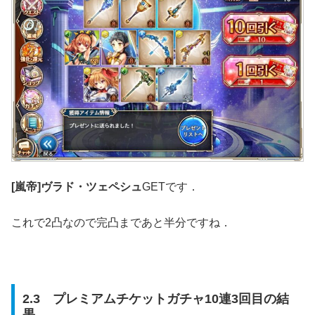
[嵐帝]ヴラド・ツェペシュ
GETです．
これで2凸なので完凸まであと半分ですね．
2.3 プレミアムチケットガチャ10連3回目の結
果