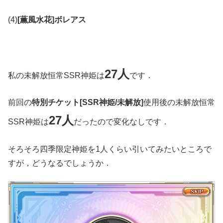
(4)
[薫風水花]ボレアス
27
人
私の未解放恒常SSR神姫は
です．
前回の
特別チケット[SSR神姫/未解放]
使用後の未解放恒常
27人
SSR神姫は
だったので変化なしです．
そろそろ四季限定神姫を1人くらい引いてみたいところで
すが，どうなるでしょうか．