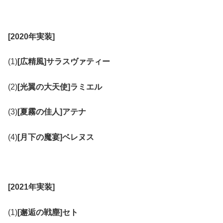
[2020年実装]
(1)
[広精風]サラスヴァティー
(2)
[光翼の大天使]ラミエル
(3)
[夏霧の佳人]アテナ
(4)
[月下の魔宴]ベレヌス
[2021年実装]
(1)
[邂逅の戦塵]セト