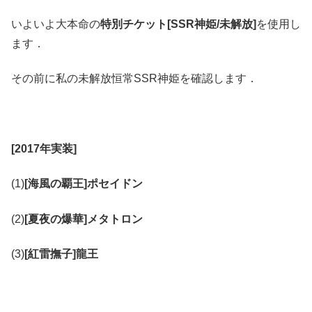
いよいよ大本命の
特別チケット[SSR神姫/未解放]
を使用し
ます．
その前に私の未解放恒常SSR神姫を確認します．
[2017年実装]
(1)
[海風の覇王]ポセイドン
(2)
[夏夜の爆華]メタトロン
(3)
[紅雷撫子]龍王