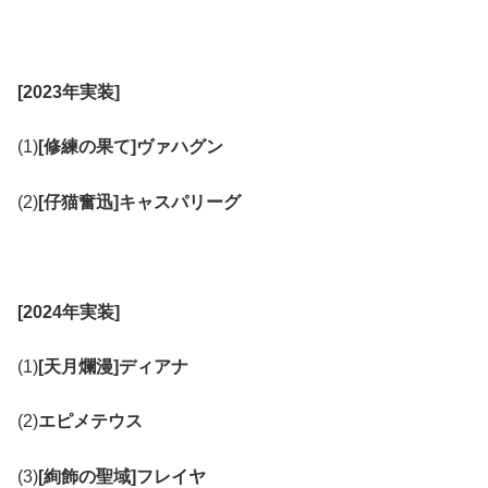
[2023年実装]
(1)
[修練の果て]ヴァハグン
(2)
[仔猫奮迅]キャスパリーグ
[2024年実装]
(1)
[天月爛漫]ディアナ
(2)
エピメテウス
(3)
[絢飾の聖域]フレイヤ