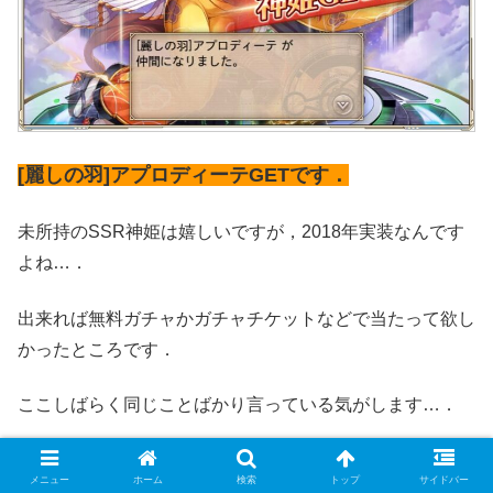
[麗しの羽]アプロディーテGETです．
未所持のSSR神姫は嬉しいですが，2018年実装なんです
よね…．
出来れば無料ガチャかガチャチケットなどで当たって欲し
かったところです．
ここしばらく同じことばかり言っている気がします…．
着実に未所持の穴は埋まっていますが，まだまだ四季限定
メニュー
ホーム
検索
トップ
サイドバー
神姫確定まで先が長いです…．