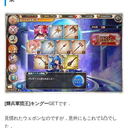
[輝兵軍団王]キングー
GETです．
見慣れたウェポンなのですが，意外にもこれで1凸でし
た．