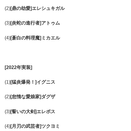
(2)
[鼎の劫愛]エレシュキガル
(3)
[炎蛇の進行者]アトゥム
(4)
[蒼白の料理魔]ミカエル
[2022年実装]
(1)
[猛炎爆発！]イグニス
(2)
[怠惰な愛娘家]ダグザ
(3)
[誓いの大剣]エレボス
(4)
[月刃の武芸者]ツクヨミ