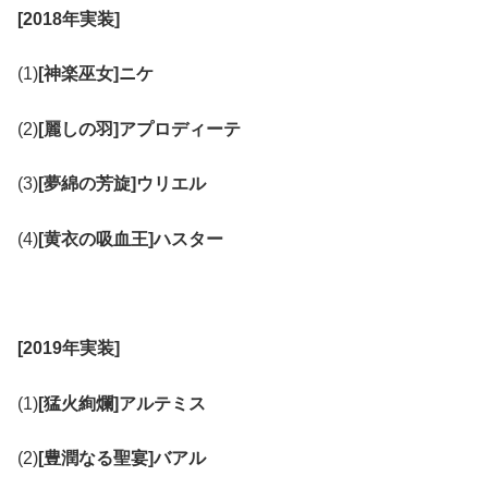
[2018年実装]
(1)
[神楽巫女]ニケ
(2)
[麗しの羽]アプロディーテ
(3)
[夢綿の芳旋]ウリエル
(4)
[黄衣の吸血王]ハスター
[2019年実装]
(1)
[猛火絢爛]アルテミス
(2)
[豊潤なる聖宴]バアル