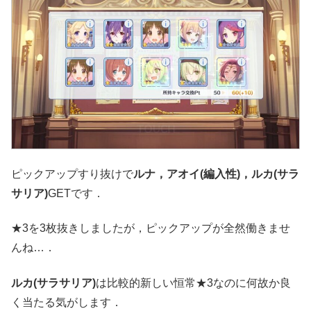
ピックアップすり抜けで
ルナ，アオイ(編入性)，ルカ(サラ
サリア)
GETです．
★3を3枚抜きしましたが，ピックアップが全然働きませ
んね…．
ルカ(サラサリア)
は比較的新しい恒常★3なのに何故か良
く当たる気がします．