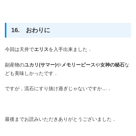
16. おわりに
今回は天井で
エリス
を入手出来ました．
副産物の
ユカリ(サマー)
や
メモリーピース
や
女神の秘石
な
ども美味しかったです．
ですが，流石にすり抜け過ぎじゃないですか…．
最後までお読みいただきありがとうございました．