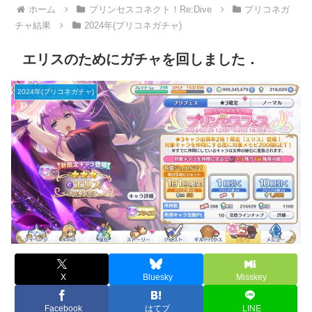
ホーム
プリンセスコネクト！Re:Dive
プリコネガ
チャ結果
2024年(プリコネガチャ)
エリスのためにガチャを回しました．
2024年(プリコネガチャ)
X
Bluesky
Misskey
Facebook
はてブ
LINE