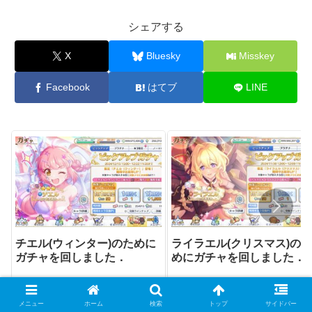
シェアする
X
Bluesky
Misskey
Facebook
はてブ
LINE
チエル(ウィンター)のために
ライラエル(クリスマス)のた
ガチャを回しました．
めにガチャを回しました．
メニュー
ホーム
検索
トップ
サイドバー