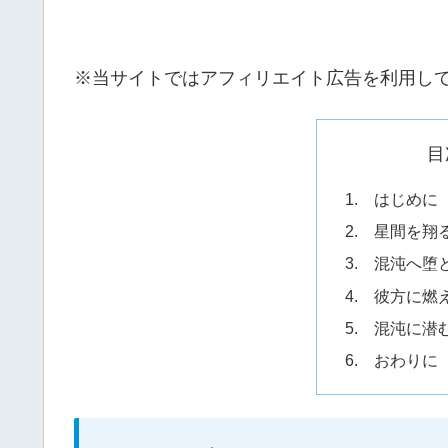
※当サイトではアフィリエイト広告を利用し
目
1. はじめに
2. 星間を翔
3. 混沌へ堕
4. 彼方に燃
5. 混沌に潜
6. おわりに