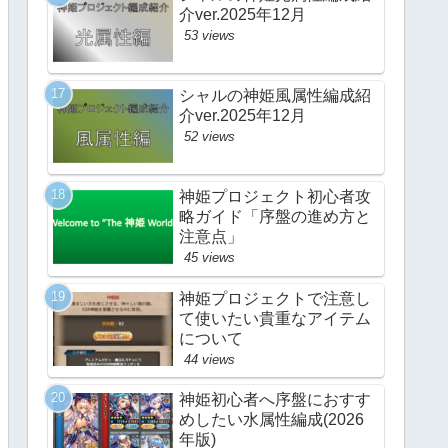
介ver.2025年12月
53 views
シャルの神姫風属性編成紹
介ver.2025年12月
52 views
神姫プロジェクト初心者攻
略ガイド「序盤の進め方と
注意点」
45 views
神姫プロジェクトで注意し
て使いたい貴重なアイテム
について
44 views
神姫初心者へ序盤におすす
めしたい水属性編成(2026
年版)