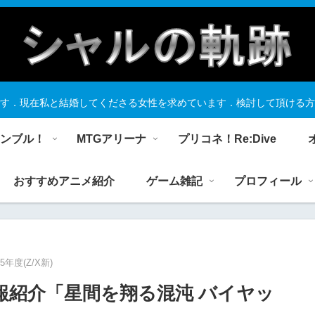
す．現在私と結婚してくださる女性を求めています．検討して頂ける方
ランブル！
MTGアリーナ
プリコネ！Re:Dive
おすすめアニメ紹介
ゲーム雑記
プロフィール
25年度(Z/X新)
報紹介「星間を翔る混沌 バイヤッ