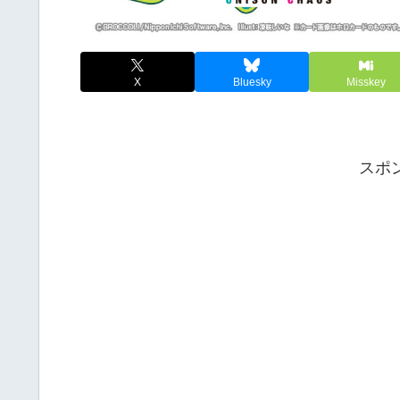
X
Bluesky
Misskey
スポ