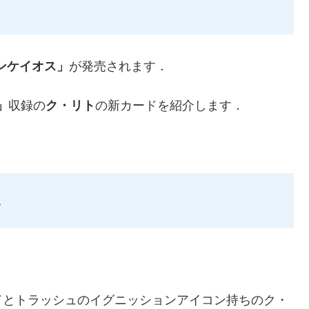
ンケイオス」
が発売されます．
」
収録の
ク・リト
の新カードを紹介します．
ハ
ドとトラッシュのイグニッションアイコン持ちのク・