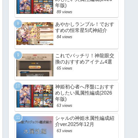
年版)
89 views
あやかしランブル！でおす
すめの恒常星5式神紹介
84 views
これでバッチリ！神龍眼交
換のおすすめアイテム4選
65 views
神姫初心者へ序盤におすす
めしたい風属性編成(2026
年版)
63 views
シャルの神姫水属性編成紹
介ver.2025年12月
63 views