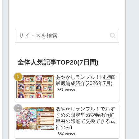
全体人気記事TOP20(7日間)
あやかしランブル！同盟戦
最適編成紹介(2026年7月)
361 views
あやかしランブル！でおす
すめの限定星5式神紹介(虹
星召の印籠で交換できる式
神のみ)
184 views