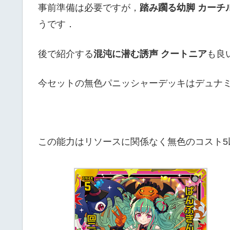
事前準備は必要ですが，
踏み躙る幼脚 カーチ
うです．
後で紹介する
混沌に潜む誘声 クートニア
も良
今セットの無色パニッシャーデッキはデュナ
この能力はリソースに関係なく無色のコスト5