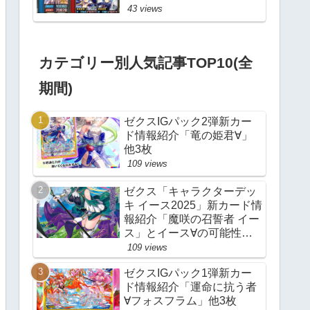
43 views
カテゴリー別人気記事TOP10(全
期間)
ゼクスIGパック2弾新カー
ド情報紹介「竜の姫君∀」
他3枚
109 views
ゼクス「キャラクターデッ
キ イース2025」新カード情
報紹介「魔咲の召誓者 イー
ス」とイース∀の可能性に
ついて
109 views
ゼクスIGパック1弾新カー
ド情報紹介「運命に抗う者
∀フォスフラム」他3枚