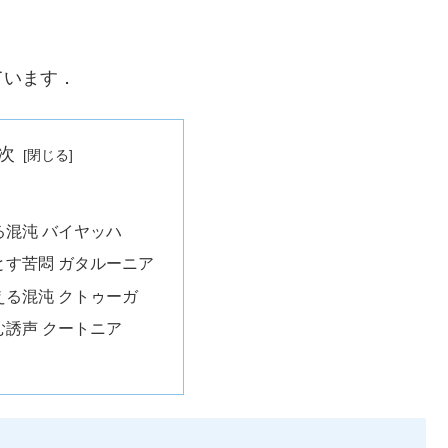
ています．
次
る混沌 バイヤッハ
とす苦悶 ガタルーニア
える混沌 クトゥーガ
む誘声 クートニア