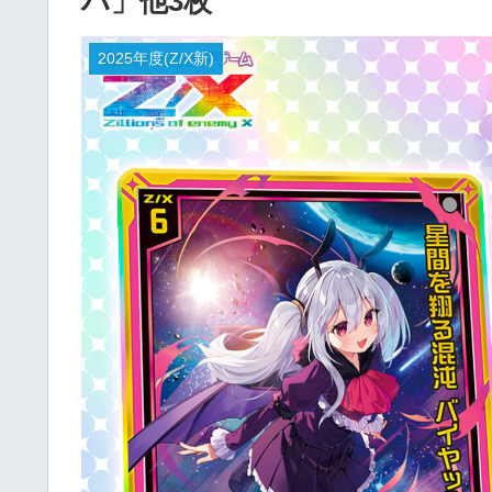
ハ」他3枚
2025年度(Z/X新)