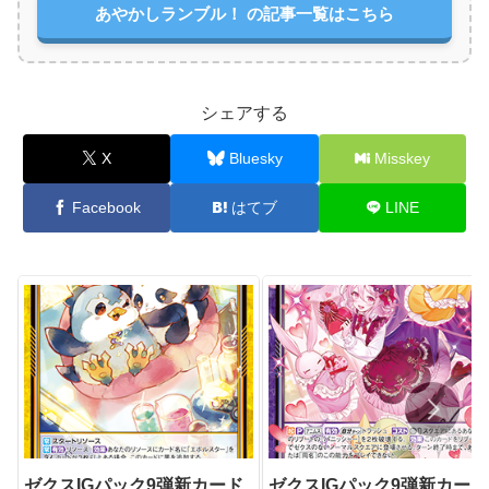
あやかしランブル！ の記事一覧はこちら
シェアする
X
Bluesky
Misskey
Facebook
はてブ
LINE
ゼクスIGパック9弾新カード
ゼクスIGパック9弾新カード