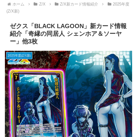
ホーム
Z/X
Z/X新カード情報紹介
2025年度
(Z/X新)
ゼクス「BLACK LAGOON」新カード情報
紹介「奇縁の同居人 シェンホア＆ソーヤ
ー」他3枚
2025年度(Z/X新)