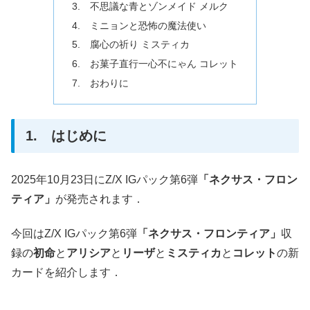
3. 不思議な青とゾンメイド メルク
4. ミニョンと恐怖の魔法使い
5. 腐心の祈り ミスティカ
6. お菓子直行一心不にゃん コレット
7. おわりに
1. はじめに
2025年10月23日にZ/X IGパック第6弾
「ネクサス・フロン
ティア」
が発売されます．
今回はZ/X IGパック第6弾
「ネクサス・フロンティア」
収
録の
初命
と
アリシア
と
リーザ
と
ミスティカ
と
コレット
の新
カードを紹介します．