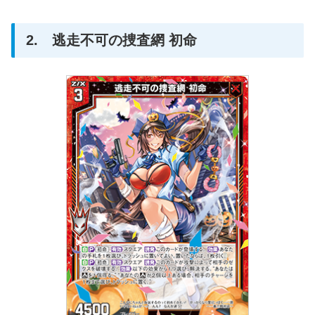
2. 逃走不可の捜査網 初命