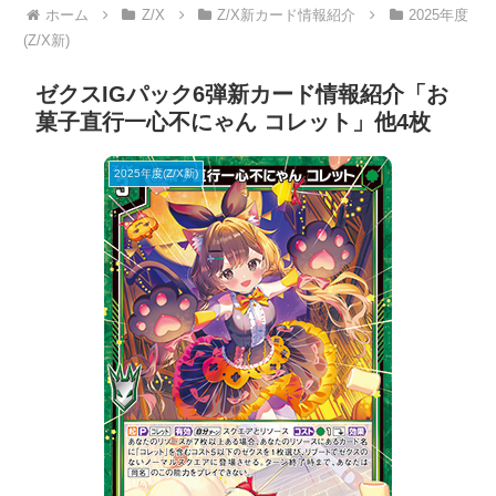
ホーム
Z/X
Z/X新カード情報紹介
2025年度
(Z/X新)
ゼクスIGパック6弾新カード情報紹介「お
菓子直行一心不にゃん コレット」他4枚
2025年度(Z/X新)