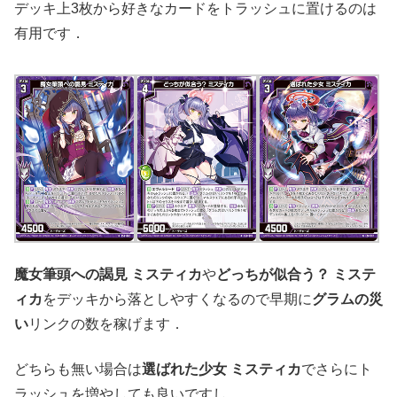
デッキ上3枚から好きなカードをトラッシュに置けるのは
有用です．
魔女筆頭への謁見 ミスティカ
や
どっちが似合う？ ミステ
ィカ
をデッキから落としやすくなるので早期に
グラムの災
い
リンクの数を稼げます．
どちらも無い場合は
選ばれた少女 ミスティカ
でさらにト
ラッシュを増やしても良いですし．