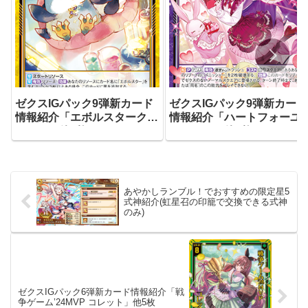
ゼクスIGパック9弾新カード
ゼクスIGパック9弾新カード
情報紹介「エボルスタークレ
情報紹介「ハートフォーユ
イドル」他4枚
アニムス」他3枚
あやかしランブル！でおすすめの限定星5
式神紹介(虹星召の印籠で交換できる式神
のみ)
ゼクスIGパック6弾新カード情報紹介「戦
争ゲーム’24MVP コレット」他5枚