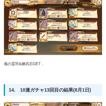
魂の霊符&練武石GET．
14. 10連ガチャ13回目の結果(8月1日)