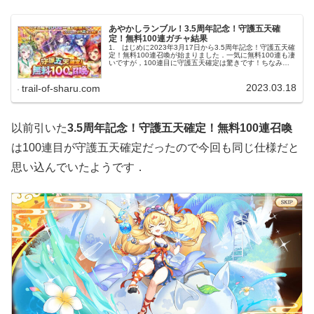
あやかしランブル！3.5周年記念！守護五天確
定！無料100連ガチャ結果
1. はじめに2023年3月17日から3.5周年記念！守護五天確
定！無料100連召喚が始まりました．一気に無料100連も凄
いですが，100連目に守護五天確定は驚きです！ちなみに
私が所持している守護五天は夢恋の澄湖 サツチだけです．
なので，他...
2023.03.18
trail-of-sharu.com
以前引いた
3.5周年記念！守護五天確定！無料100連召喚
は100連目が守護五天確定だったので今回も同じ仕様だと
思い込んでいたようです．