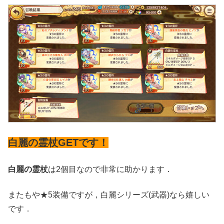
白麗の霊杖GETです！
白麗の霊杖
は2個目なので非常に助かります．
またもや★5装備ですが，白麗シリーズ(武器)なら嬉しい
です．