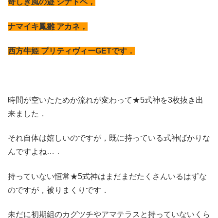
奇しき風の迹 シナトベ，
ナマイキ鳳雛 アカネ，
西方牛姫 プリティヴィーGETです．
時間が空いたためか流れが変わって★5式神を3枚抜き出
来ました．
それ自体は嬉しいのですが，既に持っている式神ばかりな
んですよね…．
持っていない恒常★5式神はまだまだたくさんいるはずな
のですが，被りまくりです．
未だに初期組のカグツチやアマテラスと持っていないくら