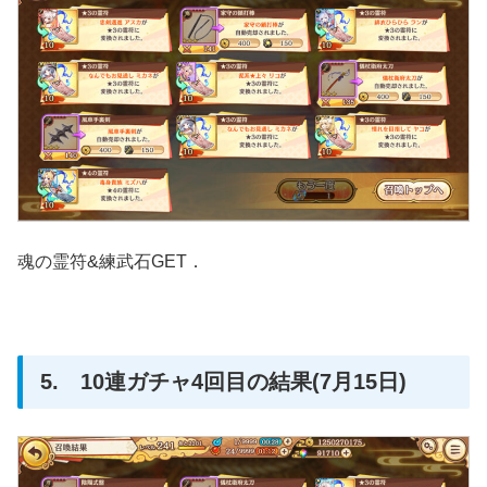
魂の霊符&練武石GET．
5. 10連ガチャ4回目の結果(7月15日)