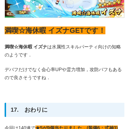
満喫☆海休暇 イズナGETです！
満喫☆海休暇 イズナ
は水属性スキルパーティ向けの知略
のようです．
デバフだけでなく会心率UPや霊力増加，攻防バフもある
ので良さそうですね．
17. おわりに
今回は140連で
★5が9個当たりました．(装備6：式神3)