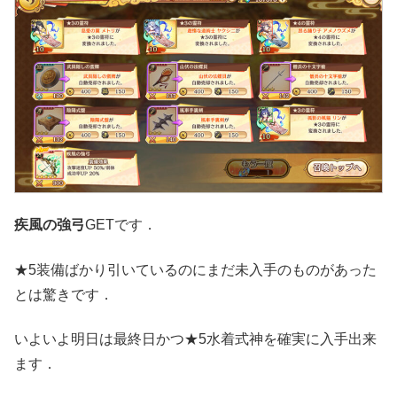
疾風の強弓
GETです．
★5装備ばかり引いているのにまだ未入手のものがあった
とは驚きです．
いよいよ明日は最終日かつ★5水着式神を確実に入手出来
ます．