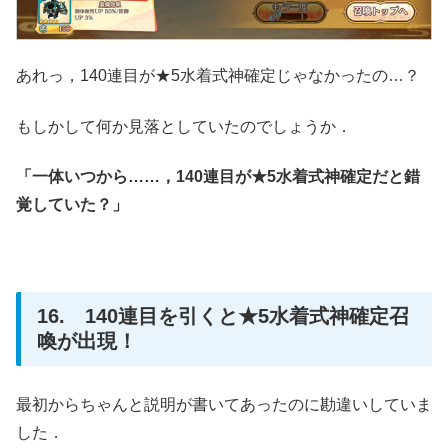
あれっ，140連目が★5水着式神確定じゃなかったの…？
もしかして何か見落としていたのでしょうか．
「一体いつから……，140連目が★5水着式神確定だと錯
覚していた？」
16. 140連目を引くと★5水着式神確定召
喚が出現！
最初からちゃんと説明が書いてあったのに勘違いしていま
した．