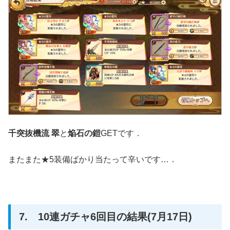
千突抜機流 翠
と
焔石の鎧
GETです．
またまた★5装備ばかり当たって辛いです…．
7. 10連ガチャ6回目の結果(7月17日)