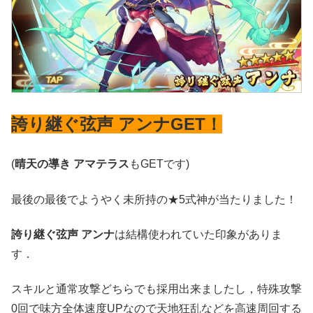
誇り継ぐ弦声 アンナGET！
(
晴天の導き アマテラス
もGETです)
最後の最後でようやく未所持の★5式神が当たりました！
誇り継ぐ弦声 アンナ
は結構使われていた印象がありま
す．
スキルと通常攻撃どちらでも採用出来ましたし，特殊攻撃
0回で味方全体速度UPなので天地狂乱などを高速周回する