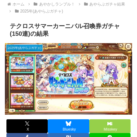
ホーム
あやかしランブル！
あやらぶガチャ結果
2025年(あやらぶガチャ)
テクロスサマーカーニバル召喚券ガチャ
(150連)の結果
2025年(あやらぶガチャ)
X
Bluesky
Misskey