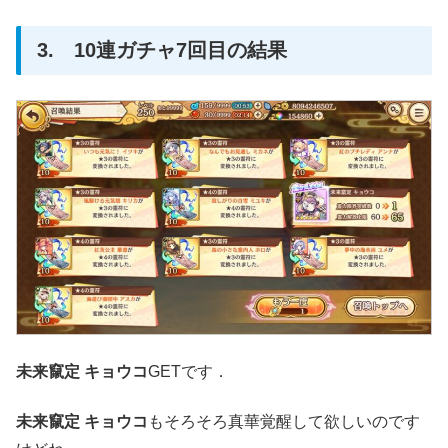
3. 10連ガチャ7回目の結果
未来竄定 キョウコ
GETです．
未来竄定 キョウコ
もそろそろ真華覚醒して欲しいのです