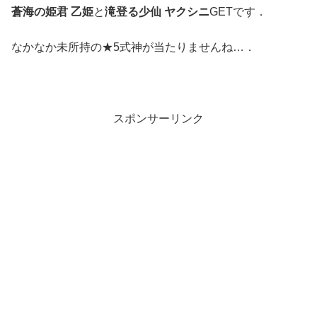
蒼海の姫君 乙姫
と
滝登る少仙 ヤクシニ
GETです．
なかなか未所持の★5式神が当たりませんね…．
スポンサーリンク