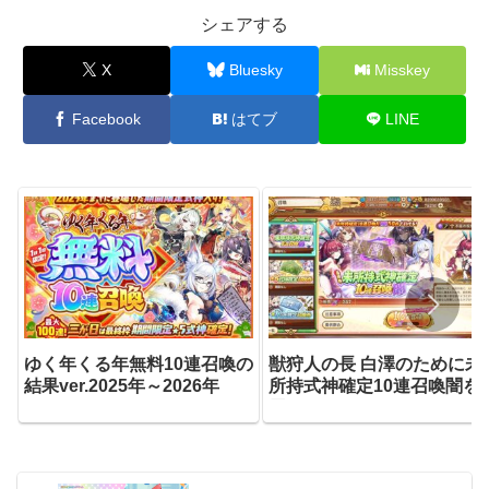
シェアする
X
Bluesky
Misskey
Facebook
はてブ
LINE
ゆく年くる年無料10連召喚の
獣狩人の長 白澤のために未
結果ver.2025年～2026年
所持式神確定10連召喚闇を
用します．