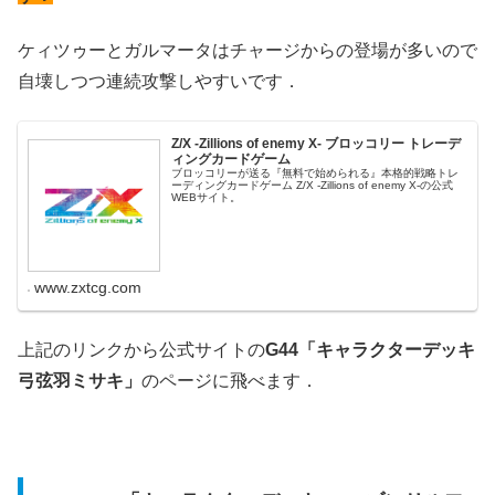
ケィツゥーとガルマータはチャージからの登場が多いので
自壊しつつ連続攻撃しやすいです．
Z/X -Zillions of enemy X- ブロッコリー トレーデ
ィングカードゲーム
ブロッコリーが送る『無料で始められる』本格的戦略トレ
ーディングカードゲーム Z/X -Zillions of enemy X-の公式
WEBサイト。
www.zxtcg.com
上記のリンクから公式サイトの
G44「キャラクターデッキ
弓弦羽ミサキ」
のページに飛べます．