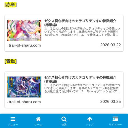
[赤単]
ゼクス初心者向けのカテゴリデッキの特徴紹介
(赤単編)
1. はじめに今回はZ/Xの赤単のカテゴリデッキの特徴につ
いてざっくり紹介します．赤単のカテゴリデッキを把握す
るお役に立てれば幸いです．2. 女神低コストで能力登場
(即退場が多い)して登場時能力を主軸に戦うデッキです．即
破壊されるのでチャー...
2026.03.22
trail-of-sharu.com
[青単]
ゼクス初心者向けのカテゴリデッキの特徴紹介
(青単編)
1. はじめに今回はZ/Xの青単のカテゴリデッキの特徴につ
いてざっくり紹介します．青単のカテゴリデッキを把握す
るお役に立てれば幸いです．2. Type.イグニッションアイ
コン持ちの速攻殲滅デトネーション Type.VIと乙女整備士
カノープス...
2026.03.25
trail-of-sharu.com
[白単]
メニュー
ホーム
検索
トップ
サイドバー