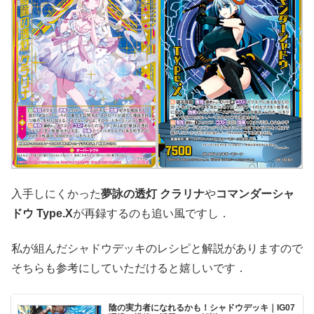
入手しにくかった
夢詠の透灯 クラリナ
や
コマンダーシャ
ドウ Type.X
が再録するのも追い風ですし．
私が組んだシャドウデッキのレシピと解説がありますので
そちらも参考にしていただけると嬉しいです．
陰の実力者になれるかも！シャドウデッキ｜IG07