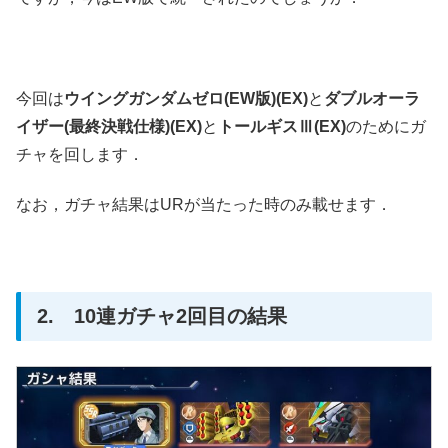
今回は
ウイングガンダムゼロ(EW版)(EX)
と
ダブルオーラ
イザー(最終決戦仕様)(EX)
と
トールギスⅢ(EX)
のためにガ
チャを回します．
なお，ガチャ結果はURが当たった時のみ載せます．
2. 10連ガチャ2回目の結果