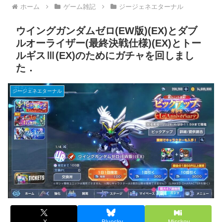
ホーム
ゲーム雑記
ジージェネエターナル
ウイングガンダムゼロ(EW版)(EX)とダブ
ルオーライザー(最終決戦仕様)(EX)とトー
ルギスⅢ(EX)のためにガチャを回しまし
た．
ジージェネエターナル
X
Bluesky
Misskey