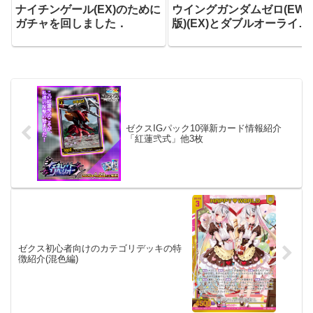
ナイチンゲール(EX)のために
ウイングガンダムゼロ(EW
ガチャを回しました．
版)(EX)とダブルオーライザ
ー(最終決戦仕様)(EX)とトー
ルギスⅢ(EX)のためにガチ
を回しました．
ゼクスIGパック10弾新カード情報紹介
「紅蓮弐式」他3枚
ゼクス初心者向けのカテゴリデッキの特
徴紹介(混色編)