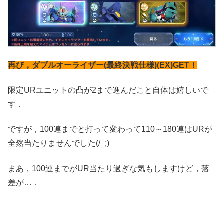
再び，ダブルオーライザー(最終決戦仕様)(EX)GET！
限定URユニットの凸が2まで進んだこと自体は嬉しいで
す．
ですが，100連までと打って変わって110～180連はURが
全然当たりませんでした(/_;)
まあ，100連までがUR当たり過ぎな気もしますけど，落
差が…．