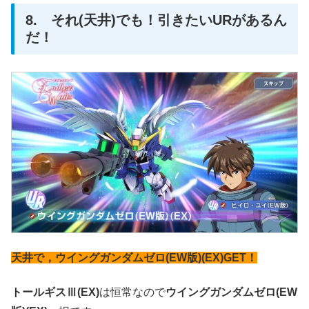
8. それ(天井)でも！引きたいURがあるん
だ！
天井で，ウイングガンダムゼロ(EW版)(EX)GET！
トールギスⅢ(EX)
は恒常なので
ウイングガンダムゼロ(EW