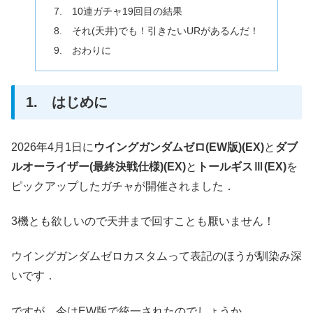
7. 10連ガチャ19回目の結果
8. それ(天井)でも！引きたいURがあるんだ！
9. おわりに
1. はじめに
2026年4月1日に
ウイングガンダムゼロ(EW版)(EX)
と
ダブ
ルオーライザー(最終決戦仕様)(EX)
と
トールギスⅢ(EX)
を
ピックアップしたガチャが開催されました．
3機とも欲しいので天井まで回すことも厭いません！
ウイングガンダムゼロカスタムって表記のほうが馴染み深
いです．
ですが，今はEW版で統一されたのでしょうか．