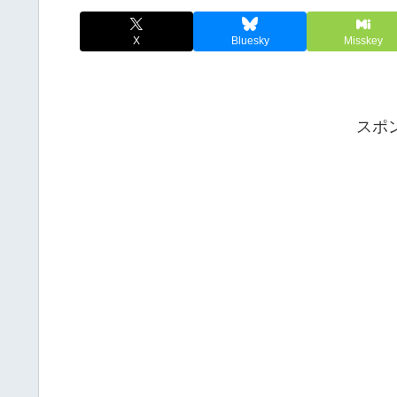
X
Bluesky
Misskey
スポ