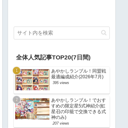
全体人気記事TOP20(7日間)
あやかしランブル！同盟戦
最適編成紹介(2026年7月)
395 views
あやかしランブル！でおす
すめの限定星5式神紹介(虹
星召の印籠で交換できる式
神のみ)
207 views