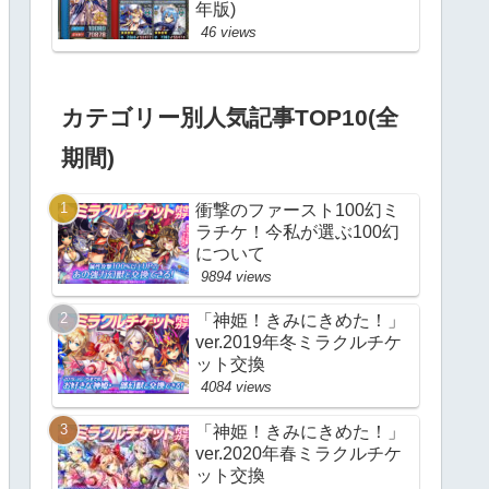
年版)
46 views
カテゴリー別人気記事TOP10(全
期間)
衝撃のファースト100幻ミ
ラチケ！今私が選ぶ100幻
について
9894 views
「神姫！きみにきめた！」
ver.2019年冬ミラクルチケ
ット交換
4084 views
「神姫！きみにきめた！」
ver.2020年春ミラクルチケ
ット交換