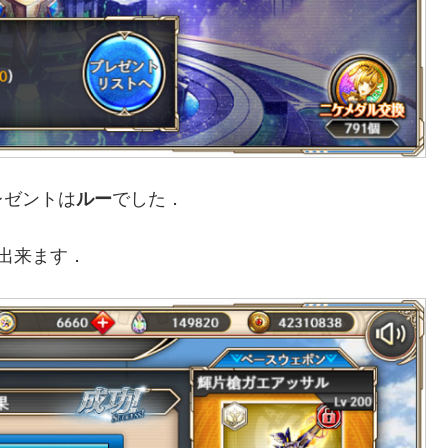
レゼントは
ルー
でした．
I出来ます．