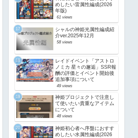
めしたい雷属性編成(2026
年版)
61 views
シャルの神姫光属性編成紹
介ver.2025年12月
58 views
レイドイベント「アストロ
ノミカ 星々の邂逅」SSR報
酬の評価とイベント開始後
追加事項について
49 views
神姫プロジェクトで注意し
て使いたい貴重なアイテム
について
48 views
神姫初心者へ序盤におすす
めしたい水属性編成(2026