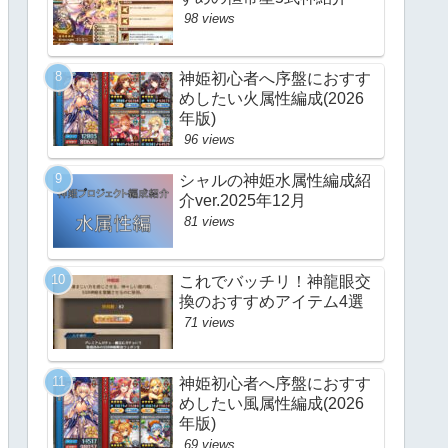
98 views
神姫初心者へ序盤におすす
めしたい火属性編成(2026
年版)
96 views
シャルの神姫水属性編成紹
介ver.2025年12月
81 views
これでバッチリ！神龍眼交
換のおすすめアイテム4選
71 views
神姫初心者へ序盤におすす
めしたい風属性編成(2026
年版)
69 views