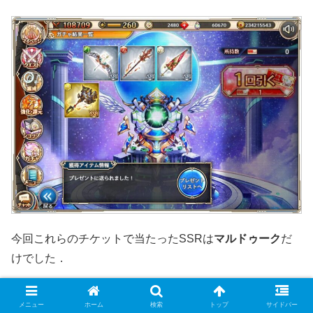
今回これらのチケットで当たったSSRは
マルドゥーク
だ
けでした．
メニュー
ホーム
検索
トップ
サイドバー