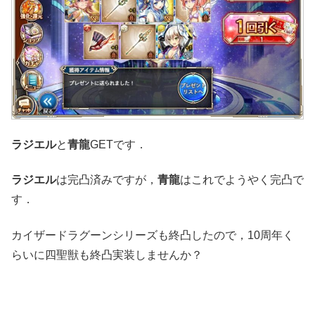
ラジエル
と
青龍
GETです．
ラジエル
は完凸済みですが，
青龍
はこれでようやく完凸で
す．
カイザードラグーンシリーズも終凸したので，10周年く
らいに四聖獣も終凸実装しませんか？