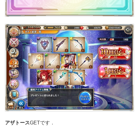
アザトース
GETです．