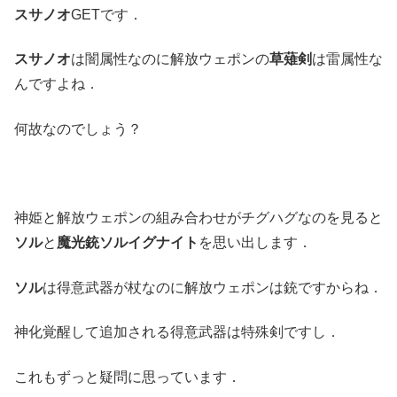
スサノオ
GETです．
スサノオ
は闇属性なのに解放ウェポンの
草薙剣
は雷属性な
んですよね．
何故なのでしょう？
神姫と解放ウェポンの組み合わせがチグハグなのを見ると
ソル
と
魔光銃ソルイグナイト
を思い出します．
ソル
は得意武器が杖なのに解放ウェポンは銃ですからね．
神化覚醒して追加される得意武器は特殊剣ですし．
これもずっと疑問に思っています．