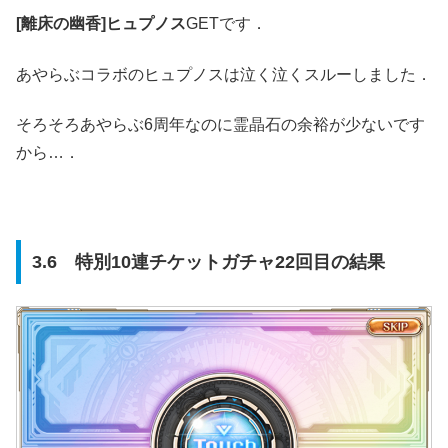
[離床の幽香]ヒュプノス
GETです．
あやらぶコラボのヒュプノスは泣く泣くスルーしました．
そろそろあやらぶ6周年なのに霊晶石の余裕が少ないです
から…．
3.6 特別10連チケットガチャ22回目の結果