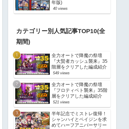
年版)
40 views
カテゴリー別人気記事TOP10(全
期間)
全力オートで降魔の祭壇
『大賢者カッシュ襲来』35
階層をクリアした編成紹介
549 views
全力オートで降魔の祭壇
『フロティベト襲来』35階
層をクリアした編成紹介
521 views
半年記念でミストレ復帰！
シャンハイとペイジンを求
めてハーフアニバーサリー