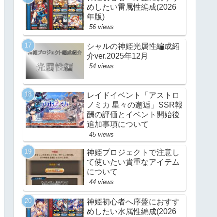
めしたい雷属性編成(2026
年版)
56 views
シャルの神姫光属性編成紹
介ver.2025年12月
54 views
レイドイベント「アストロ
ノミカ 星々の邂逅」SSR報
酬の評価とイベント開始後
追加事項について
45 views
神姫プロジェクトで注意し
て使いたい貴重なアイテム
について
44 views
神姫初心者へ序盤におすす
めしたい水属性編成(2026