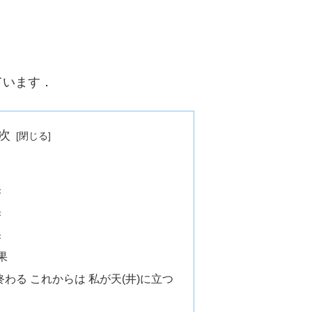
ています．
次
果
果
果
果
わる これからは 私が天(井)に立つ