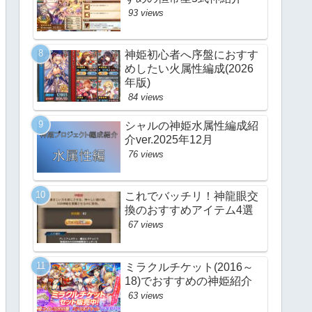
93 views
神姫初心者へ序盤におすす
めしたい火属性編成(2026
年版)
84 views
シャルの神姫水属性編成紹
介ver.2025年12月
76 views
これでバッチリ！神龍眼交
換のおすすめアイテム4選
67 views
ミラクルチケット(2016～
18)でおすすめの神姫紹介
63 views