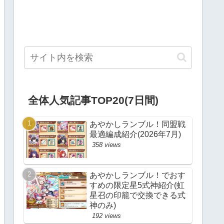
全体人気記事TOP20(7日間)
あやかしランブル！同盟戦
最適編成紹介(2026年7月)
358 views
あやかしランブル！でおす
すめの限定星5式神紹介(虹
星召の印籠で交換できる式
神のみ)
192 views