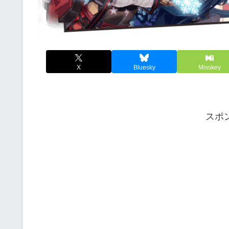
X
Bluesky
Misskey
スポ