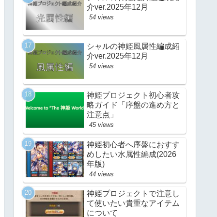
介ver.2025年12月
54 views
シャルの神姫風属性編成紹
介ver.2025年12月
54 views
神姫プロジェクト初心者攻
略ガイド「序盤の進め方と
注意点」
45 views
神姫初心者へ序盤におすす
めしたい水属性編成(2026
年版)
44 views
神姫プロジェクトで注意し
て使いたい貴重なアイテム
について