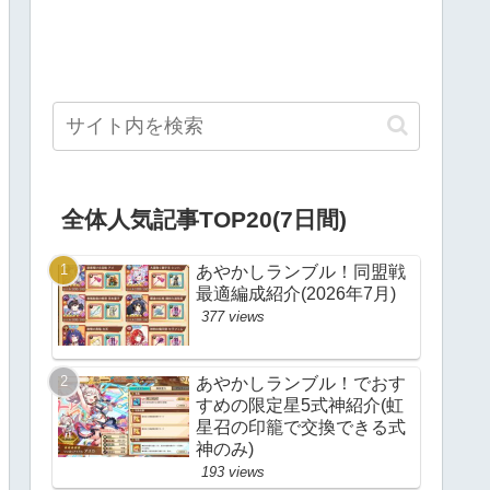
全体人気記事TOP20(7日間)
あやかしランブル！同盟戦
最適編成紹介(2026年7月)
377 views
あやかしランブル！でおす
すめの限定星5式神紹介(虹
星召の印籠で交換できる式
神のみ)
193 views