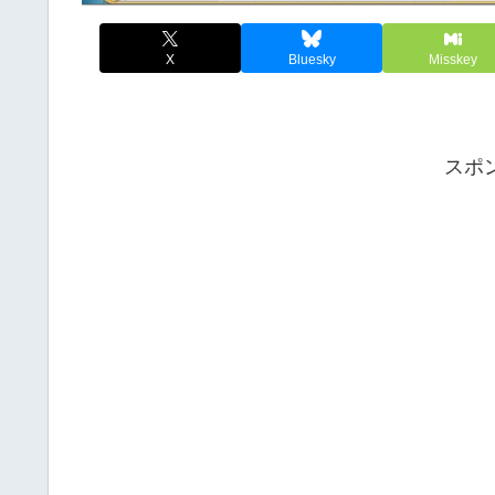
X
Bluesky
Misskey
スポ