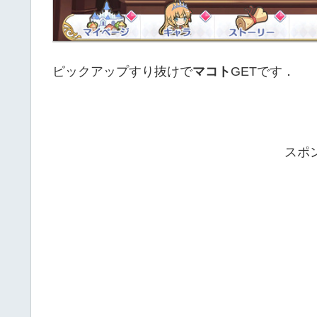
ピックアップすり抜けで
マコト
GETです．
スポ