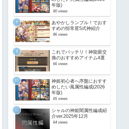
年版)
90 views
あやかしランブル！でおす
すめの恒常星5式神紹介
86 views
これでバッチリ！神龍眼交
換のおすすめアイテム4選
66 views
神姫初心者へ序盤におすす
めしたい風属性編成(2026
年版)
65 views
シャルの神姫闇属性編成紹
介ver.2025年12月
64 views