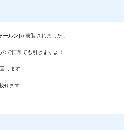
ォールン)
が実装されました．
たので恒常でも引きますよ！
回します．
載せます．