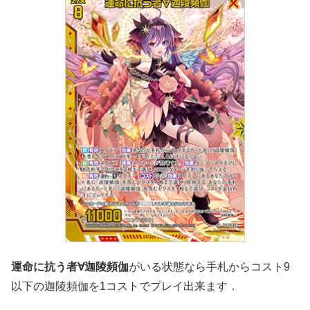
運命に抗う者∀迦陵頻伽
がいる状態なら手札からコスト9
以下の迦陵頻伽を1コストでプレイ出来ます．