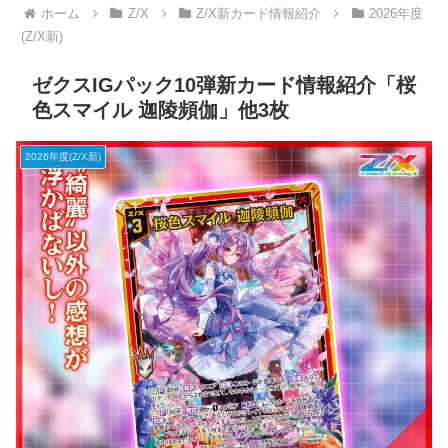
ホーム
Z/X
Z/X新カード情報紹介
2026年度
(Z/X新)
ゼクスIGパック10弾新カード情報紹介「桜
色スマイル 迦陵頻伽」他3枚
2026年度(Z/X新)