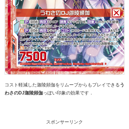
コスト軽減した迦陵頻伽をリムーブからもプレイできる
う
わさのDJ迦陵頻伽
っぽい印象の効果です．
スポンサーリンク