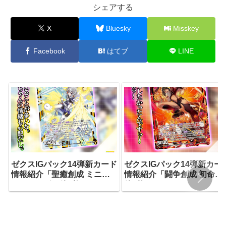
シェアする
X
Bluesky
Misskey
Facebook
はてブ
LINE
ゼクスIGパック14弾新カード
ゼクスIGパック14弾新カー
情報紹介「聖癒創成 ミニョ
情報紹介「闘争創成 初命」
ン＆リーザ」他3枚
他3枚