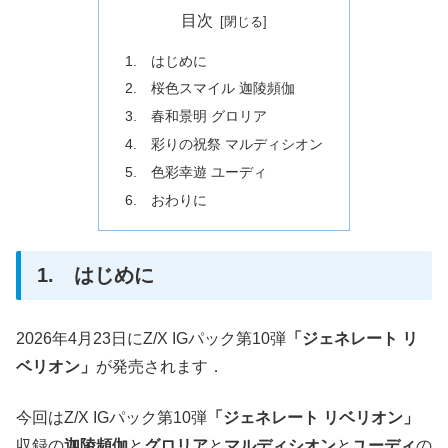
目次
1. はじめに
2. 桜色スマイル 迦陵頻伽
3. 春和景明 グロリア
4. 彩りの祝祭 マルディシオン
5. 色彩幸遊 ユーディ
6. おわりに
1. はじめに
2026年4月23日にZ/X IGパック第10弾
「ジェネレート リ
ベリオン」
が発売されます．
今回はZ/X IGパック第10弾
「ジェネレート リベリオン」
収録の
迦陵頻伽
と
グロリア
と
マルディシオン
と
ユーディ
の