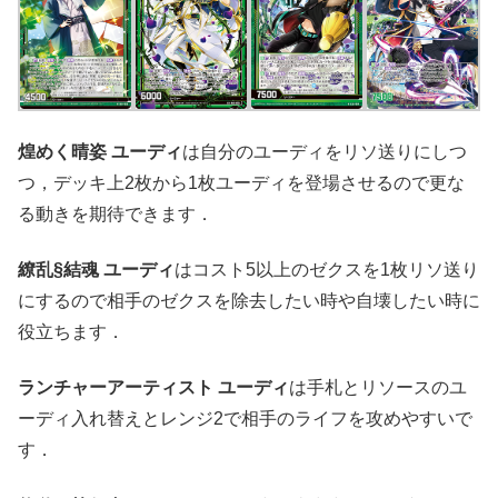
煌めく晴姿 ユーディ
は自分のユーディをリソ送りにしつ
つ，デッキ上2枚から1枚ユーディを登場させるので更な
る動きを期待できます．
繚乱§結魂 ユーディ
はコスト5以上のゼクスを1枚リソ送り
にするので相手のゼクスを除去したい時や自壊したい時に
役立ちます．
ランチャーアーティスト ユーディ
は手札とリソースのユ
ーディ入れ替えとレンジ2で相手のライフを攻めやすいで
す．