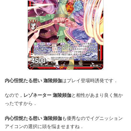
内心忸怩たる想い 迦陵頻伽
はプレイ登場時誘発です．
なので，
レゾネーター 迦陵頻伽
と相性があまり良く無か
ったですから．
内心忸怩たる想い 迦陵頻伽
も優秀なのでイグニッション
アイコンの選択に頭を悩ませますね．