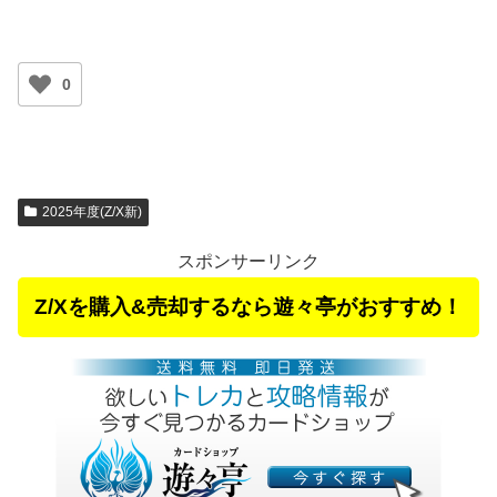
0
2025年度(Z/X新)
スポンサーリンク
Z/Xを購入&売却するなら遊々亭がおすすめ！