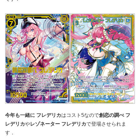
今年も一緒に フレデリカ
はコスト5なので
創恋の調べ フ
レデリカ
や
レゾネーター フレデリカ
で登場させられま
す．