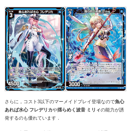
さらに，コスト3以下のマーメイドプレイ登場なので
魚心
あれば水心 フレデリカ
や
揺らめく波音 ミリィ
の能力が誘
発するのも優れています．