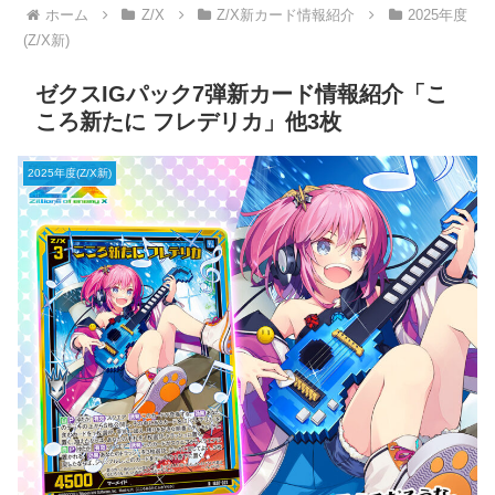
ホーム
Z/X
Z/X新カード情報紹介
2025年度
(Z/X新)
ゼクスIGパック7弾新カード情報紹介「こ
ころ新たに フレデリカ」他3枚
2025年度(Z/X新)