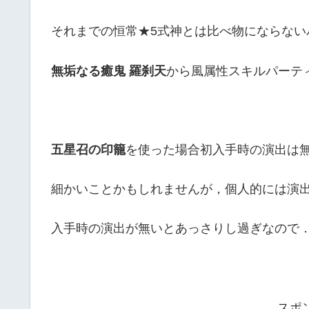
それまでの恒常★5式神とは比べ物にならない
無垢なる癒鬼 羅刹天
から風属性スキルパーテ
五星召の印籠
を使った場合初入手時の演出は
細かいことかもしれませんが，個人的には演
入手時の演出が無いとあっさりし過ぎなので
スポ