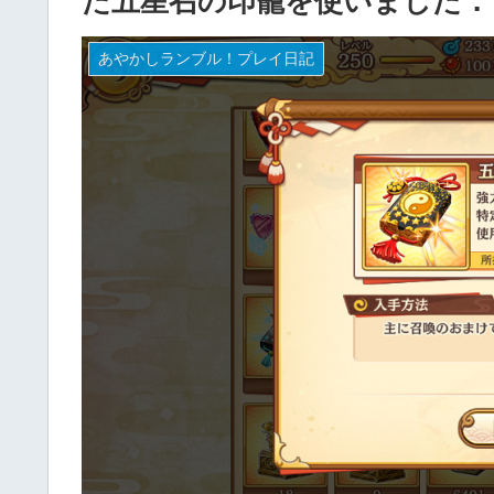
た五星召の印籠を使いました．
あやかしランブル！プレイ日記