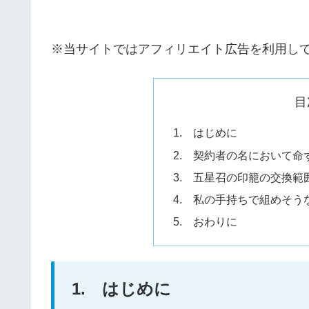
※当サイトではアフィリエイト広告を利用し
目
1. はじめに
2. 契約者の名において
3. 五星召の印籠の交換
4. 私の手持ちで組めそ
5. おわりに
1. はじめに