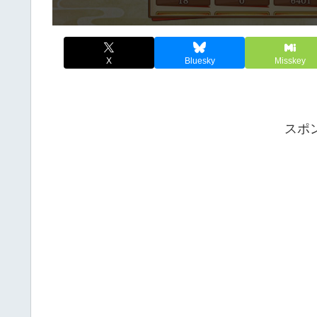
X
Bluesky
Misskey
スポ