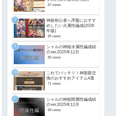
97 views
神姫初心者へ序盤におすす
めしたい火属性編成(2026
年版)
95 views
シャルの神姫水属性編成紹
介ver.2025年12月
80 views
これでバッチリ！神龍眼交
換のおすすめアイテム4選
71 views
シャルの神姫闇属性編成紹
介ver.2025年12月
68 views