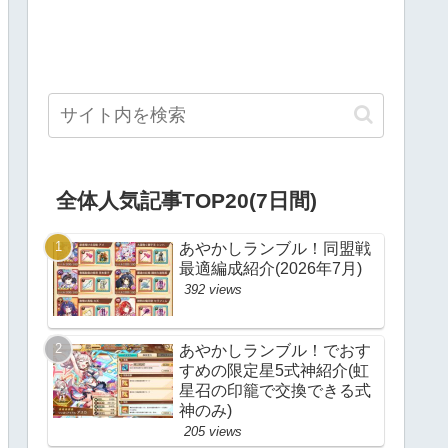
全体人気記事TOP20(7日間)
あやかしランブル！同盟戦
最適編成紹介(2026年7月)
392 views
あやかしランブル！でおす
すめの限定星5式神紹介(虹
星召の印籠で交換できる式
神のみ)
205 views