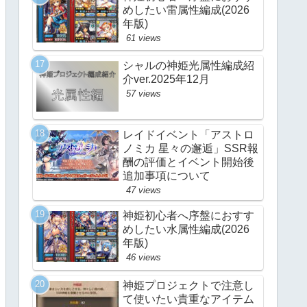
めしたい雷属性編成(2026
年版)
61 views
シャルの神姫光属性編成紹
介ver.2025年12月
57 views
レイドイベント「アストロ
ノミカ 星々の邂逅」SSR報
酬の評価とイベント開始後
追加事項について
47 views
神姫初心者へ序盤におすす
めしたい水属性編成(2026
年版)
46 views
神姫プロジェクトで注意し
て使いたい貴重なアイテム