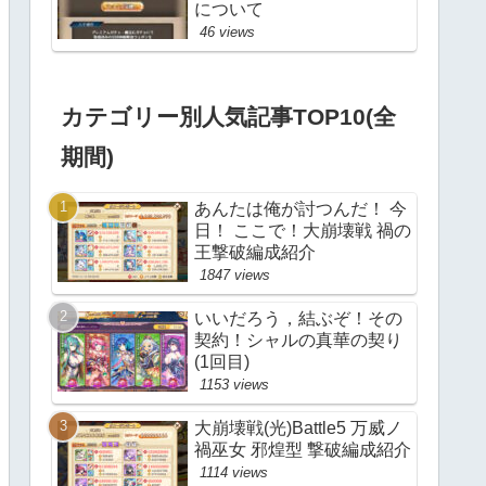
について
46 views
カテゴリー別人気記事TOP10(全
期間)
あんたは俺が討つんだ！ 今
日！ ここで！大崩壊戦 禍の
王撃破編成紹介
1847 views
いいだろう，結ぶぞ！その
契約！シャルの真華の契り
(1回目)
1153 views
大崩壊戦(光)Battle5 万威ノ
禍巫女 邪煌型 撃破編成紹介
1114 views