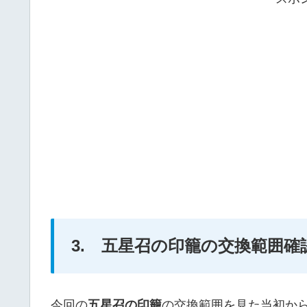
3. 五星召の印籠の交換範囲
今回の
五星召の印籠
の交換範囲を見た当初か