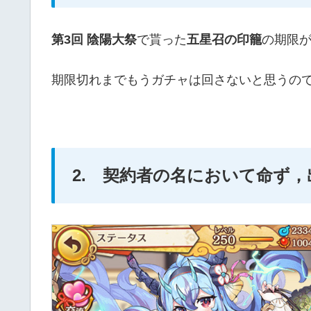
第3回 陰陽大祭
で貰った
五星召の印籠
の期限
期限切れまでもうガチャは回さないと思うの
2. 契約者の名において命ず