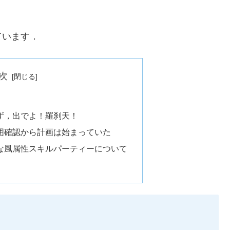
ています．
次
命ず，出でよ！羅刹天！
範囲確認から計画は始まっていた
うな風属性スキルパーティーについて