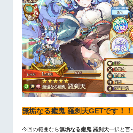
無垢なる癒鬼 羅刹天GETです！！
今回の範囲なら
無垢なる癒鬼 羅刹天
一択と言