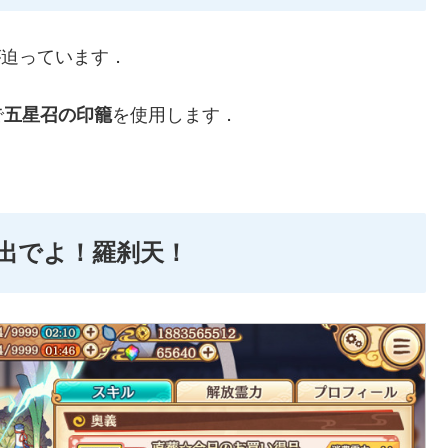
が迫っています．
で
五星召の印籠
を使用します．
，出でよ！羅刹天！