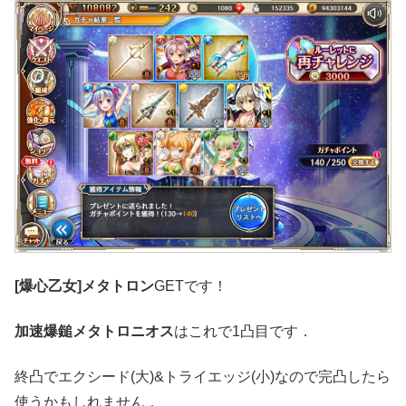
[爆心乙女]メタトロン
GETです！
加速爆鎚メタトロニオス
はこれで1凸目です．
終凸でエクシード(大)&トライエッジ(小)なので完凸したら
使うかもしれません．