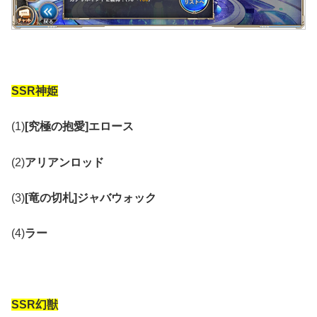
SSR神姫
(1)
[究極の抱愛]エロース
(2)
アリアンロッド
(3)
[竜の切札]ジャバウォック
(4)
ラー
SSR幻獣