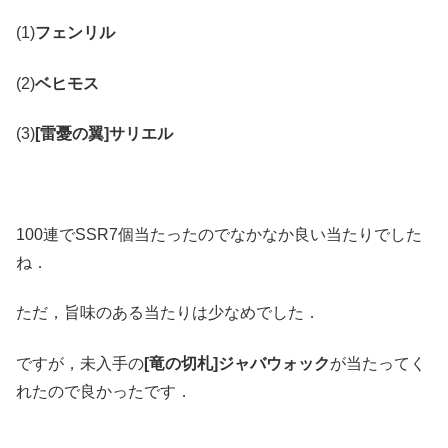
(1)
フェンリル
(2)
ベヒモス
(3)
[雷憂の翼]サリエル
100連でSSR7個当たったのでなかなか良い当たりでした
ね．
ただ，旨味のある当たりは少なめでした．
ですが，未入手の
[竜の切札]ジャバウォック
が当たってく
れたので良かったです．