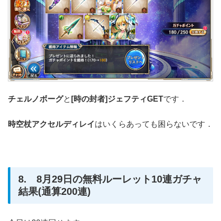
チェルノボーグ
と
[時の封者]ジェフティGET
です．
時空杖アクセルディレイ
はいくらあっても困らないです．
8. 8月29日の無料ルーレット10連ガチャ
結果(通算200連)