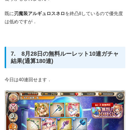
既に
刃魔装アルギュロスネロ
を終凸IIしているので優先度
は低めですが．
7. 8月28日の無料ルーレット10連ガチャ
結果(通算180連)
今日は40連回せます．