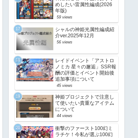
めしたい雷属性編成(2026
年版)
59 views
シャルの神姫光属性編成紹
介ver.2025年12月
56 views
レイドイベント「アストロ
ノミカ 星々の邂逅」SSR報
酬の評価とイベント開始後
追加事項について
45 views
神姫プロジェクトで注意し
て使いたい貴重なアイテム
について
44 views
衝撃のファースト100幻ミ
ラチケ！今私が選ぶ100幻