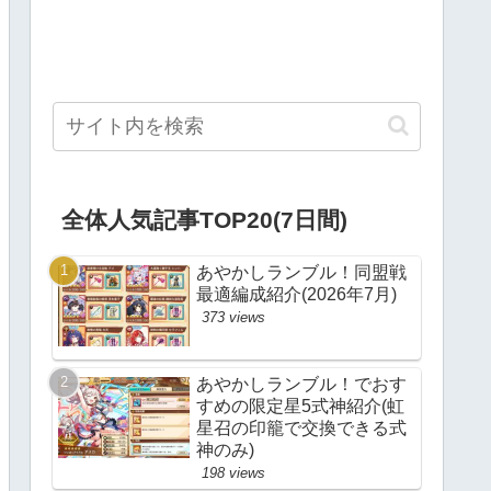
全体人気記事TOP20(7日間)
あやかしランブル！同盟戦
最適編成紹介(2026年7月)
373 views
あやかしランブル！でおす
すめの限定星5式神紹介(虹
星召の印籠で交換できる式
神のみ)
198 views