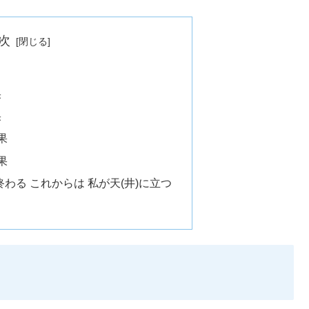
次
果
果
果
果
わる これからは 私が天(井)に立つ