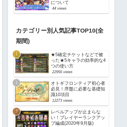
について
44 views
カテゴリー別人気記事TOP10(全
期間)
★5確定チケットなどで被
った★5キャラの効率的な4
つの使い方
22956 views
オトギフロンティア初心者
必見！序盤に必要な基礎知
識10項目
12273 views
レベルアップが止まらな
い！プレイヤーランクアッ
プ編成(2020年9月版)