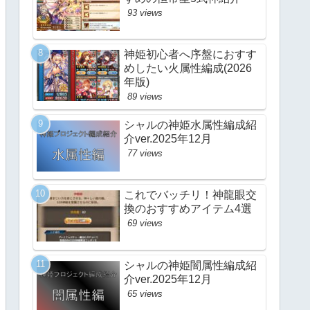
93 views
神姫初心者へ序盤におすす
めしたい火属性編成(2026
年版)
89 views
シャルの神姫水属性編成紹
介ver.2025年12月
77 views
これでバッチリ！神龍眼交
換のおすすめアイテム4選
69 views
シャルの神姫闇属性編成紹
介ver.2025年12月
65 views