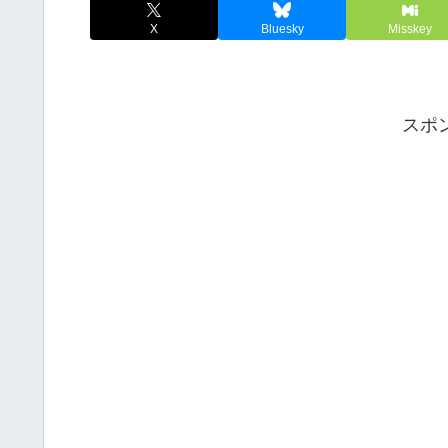
X
Bluesky
Misskey
スポ