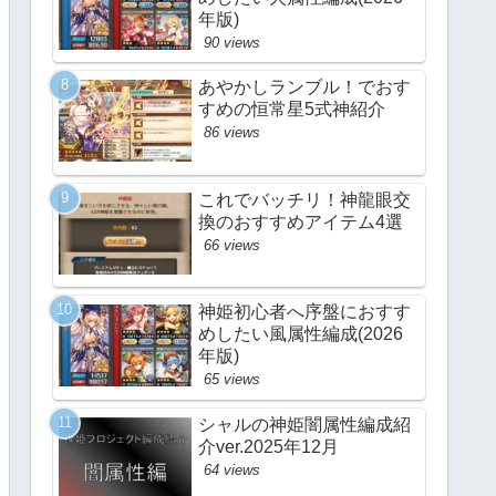
年版)
90 views
あやかしランブル！でおす
すめの恒常星5式神紹介
86 views
これでバッチリ！神龍眼交
換のおすすめアイテム4選
66 views
神姫初心者へ序盤におすす
めしたい風属性編成(2026
年版)
65 views
シャルの神姫闇属性編成紹
介ver.2025年12月
64 views