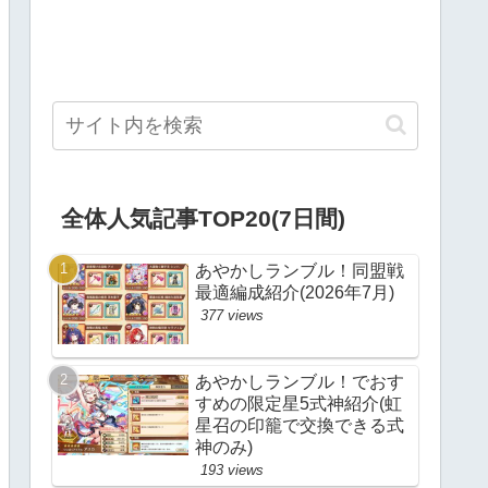
全体人気記事TOP20(7日間)
あやかしランブル！同盟戦
最適編成紹介(2026年7月)
377 views
あやかしランブル！でおす
すめの限定星5式神紹介(虹
星召の印籠で交換できる式
神のみ)
193 views