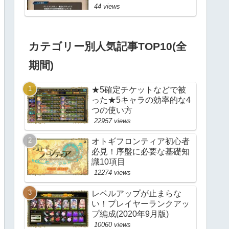
44 views
カテゴリー別人気記事TOP10(全
期間)
★5確定チケットなどで被
った★5キャラの効率的な4
つの使い方
22957 views
オトギフロンティア初心者
必見！序盤に必要な基礎知
識10項目
12274 views
レベルアップが止まらな
い！プレイヤーランクアッ
プ編成(2020年9月版)
10060 views