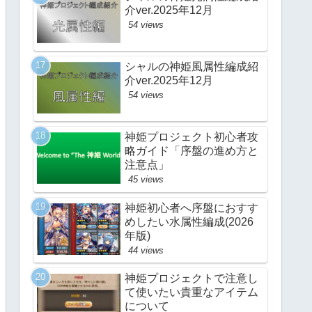
介ver.2025年12月
54 views
シャルの神姫風属性編成紹
介ver.2025年12月
54 views
神姫プロジェクト初心者攻
略ガイド「序盤の進め方と
注意点」
45 views
神姫初心者へ序盤におすす
めしたい水属性編成(2026
年版)
44 views
神姫プロジェクトで注意し
て使いたい貴重なアイテム
について