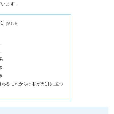
ています．
次
果
果
果
果
果
わる これからは 私が天(井)に立つ