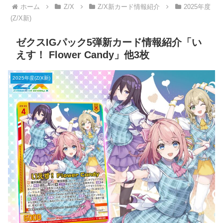
ホーム
Z/X
Z/X新カード情報紹介
2025年度
(Z/X新)
ゼクスIGパック5弾新カード情報紹介「い
えす！ Flower Candy」他3枚
2025年度(Z/X新)