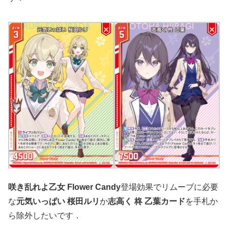
咲き乱れよ乙女 Flower Candy
登場効果でリムーブに必要
な
元気いっぱい 桜田ルリ
か
志高く 柊 乙葉カード
を手札か
ら除外したいです．