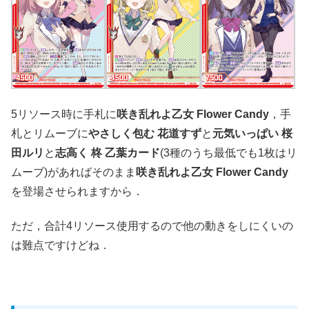
5リソース時に手札に
咲き乱れよ乙女 Flower Candy
，手
札とリムーブに
やさしく包む 花道すず
と
元気いっぱい 桜
田ルリ
と
志高く 柊 乙葉カード
(3種のうち最低でも1枚はリ
ムーブ)があればそのまま
咲き乱れよ乙女 Flower Candy
を登場させられますから．
ただ，合計4リソース使用するので他の動きをしにくいの
は難点ですけどね．