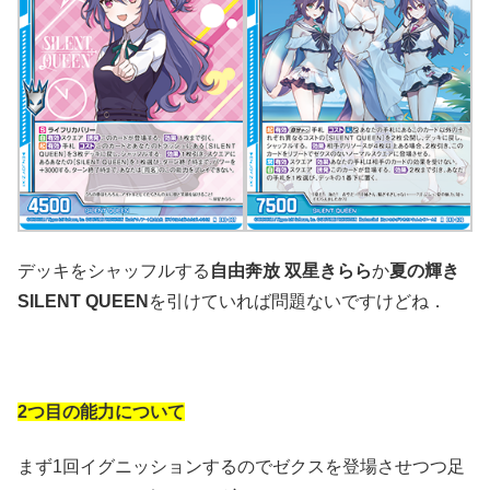
デッキをシャッフルする
自由奔放 双星きらら
か
夏の輝き
SILENT QUEEN
を引けていれば問題ないですけどね．
2つ目の能力について
まず1回イグニッションするのでゼクスを登場させつつ足