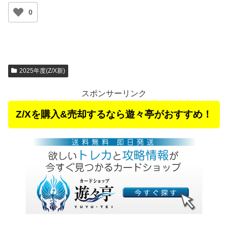
0
2025年度(Z/X新)
スポンサーリンク
Z/Xを購入&売却するなら遊々亭がおすすめ！