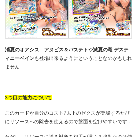
消夏のオアシス アヌビス＆バステト
や
滅夏の竜 デステ
ィニーベイン
も登場出来るようにということなのかもしれ
ません．
3つ目の能力について
このカードか自分のコスト7以下のゼクスが登場するたび
にリソースへの除去を使えるので盤面を空けやすいです．
ただし，リソースに送る対象を相手が選ぶ＆強制なのは使