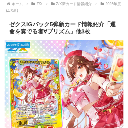
ホーム
Z/X
Z/X新カード情報紹介
2025年度
(Z/X新)
ゼクスIGパック5弾新カード情報紹介「運
命を奏でる者∀プリズム」他3枚
2025年度(Z/X新)