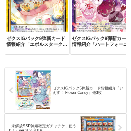
ゼクスIGパック9弾新カード
ゼクスIGパック9弾新カード
情報紹介「エボルスタークレ
情報紹介「ハートフォーユ
イドル」他4枚
アニムス」他3枚
ゼクスIGパック5弾新カード情報紹介「い
えす！ Flower Candy」他3枚
「未解放SSR神姫確定ガチャチケ，使う
よ！」ver.2025年8月