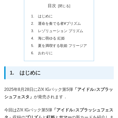
目次
1. はじめに
2. 運命を奏でる者∀プリズム
3. レゾリューション プリズム
4. 海に萌ゆる 紅姫
5. 夏を満喫する歌姫 フリージア
6. おわりに
1. はじめに
2025年8月28日にZ/X IGパック第5弾
「アイドル♪スプラッ
シュフェスタ」
が発売されます．
今回はZ/X IGパック第5弾
「アイドル♪スプラッシュフェス
タ」
収録の
プリズム
と
紅姫
と
サマー
の新カードを紹介しま