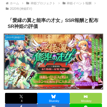
ホーム
神姫プロジェクト
神姫イベント報酬
2020年(神姫EV)
「愛縁の翼と能率の才女」SSR報酬と配布
SR神姫の評価
2020年(神姫EV)
X
Bluesky
Misskey