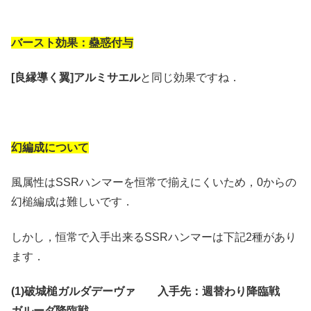
バースト効果：蠱惑付与
[良縁導く翼]アルミサエル
と同じ効果ですね．
幻編成について
風属性はSSRハンマーを恒常で揃えにくいため，0からの
幻槌編成は難しいです．
しかし，恒常で入手出来るSSRハンマーは下記2種があり
ます．
(1)破城槌ガルダデーヴァ 入手先：週替わり降臨戦
ガルーダ降臨戦