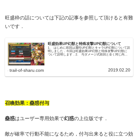
旺盛枠の話については下記の記事を参照して頂けると有難
いです．
旺盛効果UP幻獣と特殊攻撃UP幻獣について
1. はじめに前回は属性UP幻獣とキャラUP幻獣について説
明しました．今回は旺盛効果UP幻獣と特殊攻撃UP幻獣に
ついて説明します．2. 与ダメージ式前回と全く同じ内容
なので，理解されている方は読み飛ばしていただいて問題
ありません．今回使用す...
2019.02.20
trail-of-sharu.com
召喚効果：蠱惑
付与
蠱惑
はユーザー専用効果で
幻惑
の上位版です．
敵が確率で行動不能になるため，付与出来ると役に立つ効