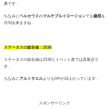
果です．
ちなみに
ペルセウス
の
マルチプルイロージョン
でも
蠱惑
を
付与出来ますね．
ステータスの総合値：2538
ステータスの総合値は2538とイベント産では及第点で
す．
ちなみに
アルミサエル
よりもHPが18上がっています．
スポンサーリンク