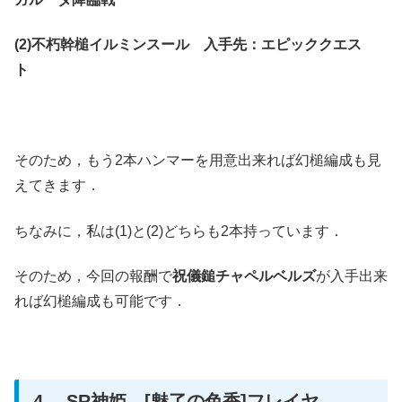
(2)不朽幹槌イルミンスール 入手先：エピッククエス
ト
そのため，もう2本ハンマーを用意出来れば幻槌編成も見
えてきます．
ちなみに，私は(1)と(2)どちらも2本持っています．
そのため，今回の報酬で
祝儀鎚チャペルベルズ
が入手出来
れば幻槌編成も可能です．
4. SR神姫 [魅了の色香]フレイヤ