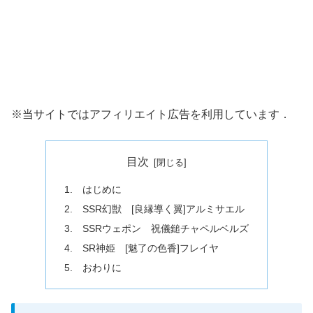
※当サイトではアフィリエイト広告を利用しています．
目次
1. はじめに
2. SSR幻獣 [良縁導く翼]アルミサエル
3. SSRウェポン 祝儀鎚チャペルベルズ
4. SR神姫 [魅了の色香]フレイヤ
5. おわりに