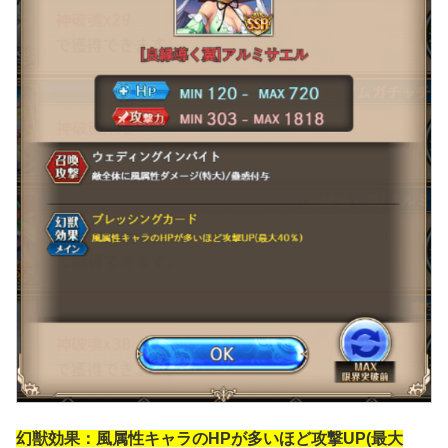
幻獣効果：風
属性キャラのHPが多いほど攻撃UP(最大