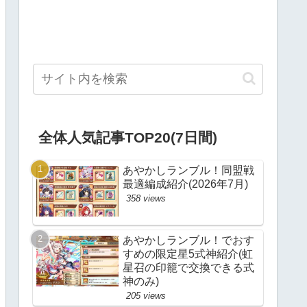
全体人気記事TOP20(7日間)
あやかしランブル！同盟戦
最適編成紹介(2026年7月)
358 views
あやかしランブル！でおす
すめの限定星5式神紹介(虹
星召の印籠で交換できる式
神のみ)
205 views