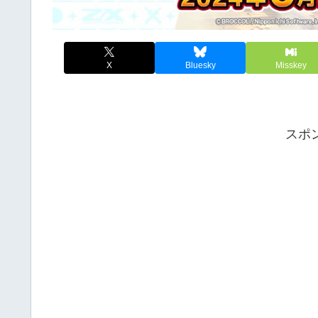
X
Bluesky
Misskey
スポ