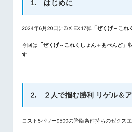
1. はじめに
2024年6月20日にZ/X EX47弾
「ぜくげ～これ
今回は
「ぜくげ～これくしょん＋あぺんど」
す．
2. ２人で掴む勝利 リゲル＆
コスト5パワー9500の降臨条件持ちのゼクス