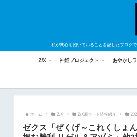
私が関心を抱いていることを記したブログで
Z/X
神姫プロジェクト
あやかし
ホーム
Z/X
Z/X新カード情報紹介
20
ゼクス「ぜくげ～これくしょん