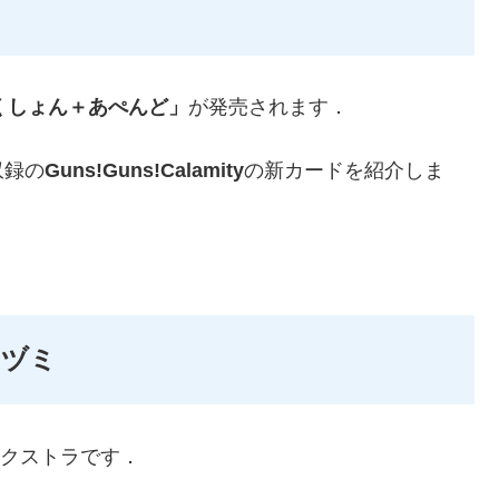
くしょん＋あぺんど」
が発売されます．
収録の
Guns!Guns!Calamity
の新カードを紹介しま
アヅミ
エクストラです．