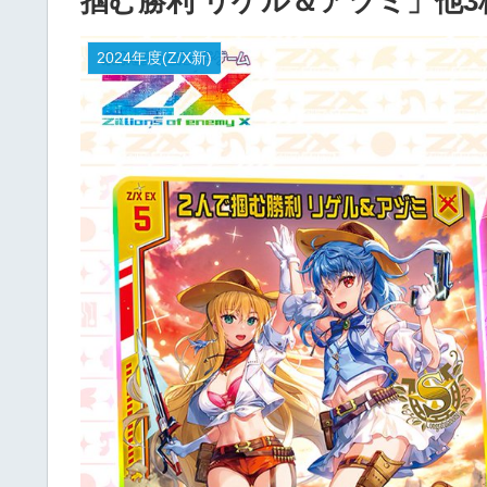
掴む勝利 リゲル＆アヅミ」他3
2024年度(Z/X新)