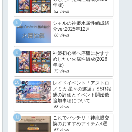
年版)
92 views
シャルの神姫水属性編成紹
介ver.2025年12月
88 views
神姫初心者へ序盤におすす
めしたい火属性編成(2026
年版)
75 views
レイドイベント「アストロ
ノミカ 星々の邂逅」SSR報
酬の評価とイベント開始後
追加事項について
68 views
これでバッチリ！神龍眼交
換のおすすめアイテム4選
67 views