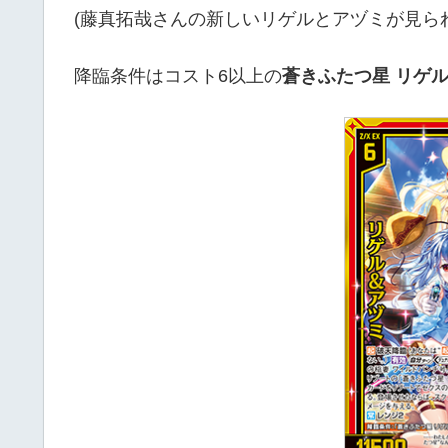
(藤真拓哉さんの新しいリゲルとアヅミが見ら
降臨条件はコスト6以上の
蒼きふたつ星 リゲ