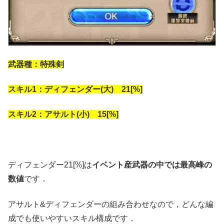
武器種：特殊剣
スキル1：ディフェンダー(大) 21[%]
スキル2：アサルト(小) 15[%]
ディフェンダー21[%]は
イベント産武器の中では最高峰の
数値
です．
アサルト&ディフェンダーの組み合わせなので，どんな編
成でも使いやすいスキル構成です．