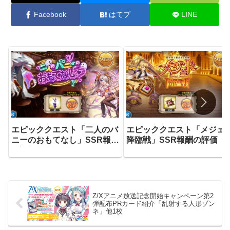
Facebook
はてブ
LINE
エピッククエスト「二人のバ
エピッククエスト「メジェ
ニーのおもてなし」SSR報酬
降臨戦」SSR報酬の評価
の評価
Z/Xアニメ放送記念開始キャンペーン第2
弾配布PRカード紹介「乱射する人形ゾン
ネ」他1枚