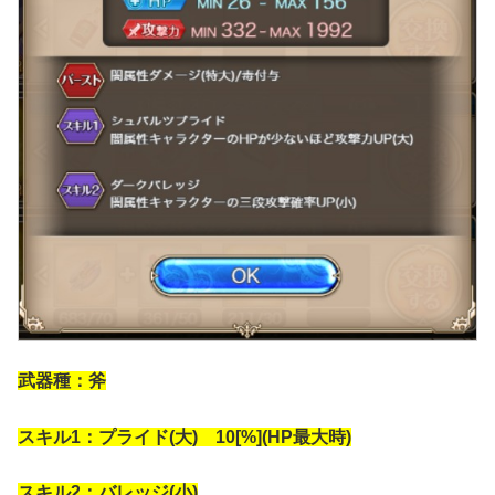
武器種：斧
スキル1：プライド(大) 10[%](HP最大時)
スキル2：バレッジ(小)