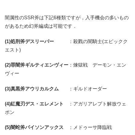
闇属性のSSR斧は下記6種類ですが，入手機会の多いもの
があるため幻斧編成は可能です．
(1)処刑斧デスリーパー
：殺戮の闇騎士(エピックク
エスト)
(2)罪闇斧ギルティエンヴィー
：煉獄戦 デーモン・エン
ヴィー
(3)真黒斧アウリカルクム
：ギルドオーダー
(4)紅魔刃デス・エレメント
：アガリアレプト解放ウェ
ポン
(5)闇蛇斧パイソンアックス
：メドゥーサ降臨戦