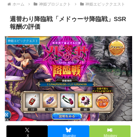
ホーム
神姫プロジェクト
神姫エピッククエスト
週替わり降臨戦「メドゥーサ降臨戦」SSR
報酬の評価
神姫エピッククエスト
X
Bluesky
Misskey