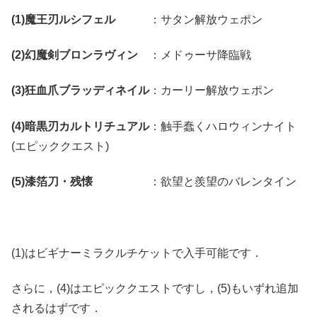
(1)魔王刃ルシフェル
：サタン解放ウェポン
(2)幻魔剣ブロンラヴィン
：メドゥーサ降臨戦
(3)狂血爪ブラッディネイル
：カーリー解放ウェポン
(4)暗黒刃カルトリチュアル
：触手蠢くハロウィンナイト
(エピッククエスト)
(5)漆箔刀・残懐
：欲望と羨望のバレンタイン
(1)はビギナーミラクルチケットで入手可能です．
さらに，(4)はエピッククエストですし，(5)もいずれ追加
されるはずです．