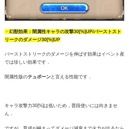
・
幻獣効果：闇属性キャラの攻撃30[%]UP/バーストスト
リークのダメージ30[%]UP
バーストストリークのダメージを伸ばす効果はイベント産
では珍しい効果です．
闇属性版の
テュポーン
と言える性能です．
キャラ攻撃力30[%]は低いため，普段使いには向きませ
ん．
ですが，育成が極まってダメージ減衰まで火力が出るなら