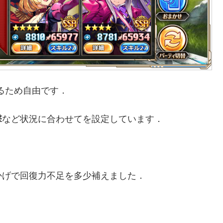
るため自由です．
撃
など状況に合わせてを設定しています．
かげで回復力不足を多少補えました．
．