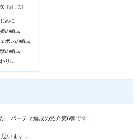
次
はじめに
神姫の編成
ウェポンの編成
幻獣の編成
おわりに
た，パーティ編成の紹介第6弾です．
と思います．