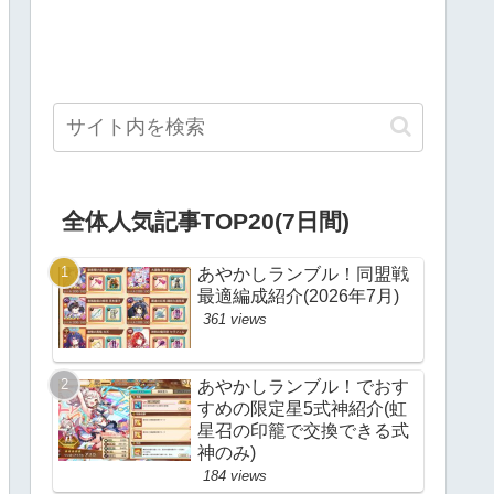
全体人気記事TOP20(7日間)
あやかしランブル！同盟戦
最適編成紹介(2026年7月)
361 views
あやかしランブル！でおす
すめの限定星5式神紹介(虹
星召の印籠で交換できる式
神のみ)
184 views