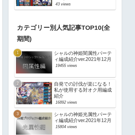
43 views
カテゴリー別人気記事TOP10(全
期間)
シャルの神姫闇属性パーテ
ィ編成紹介ver.2021年12月
19455 views
自発での討伐が楽になる！
私が使用する対オク用編成
紹介
16892 views
シャルの神姫光属性パーテ
ィ編成紹介ver.2021年12月
15804 views