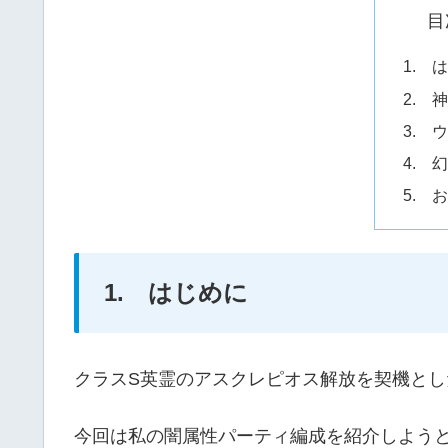
目
1. 
2. 
3. 
4. 
5. 
1. はじめに
クラスS英霊のアスクレピオス解放を契機とし
今回は私の闇属性パーティ編成を紹介しよう