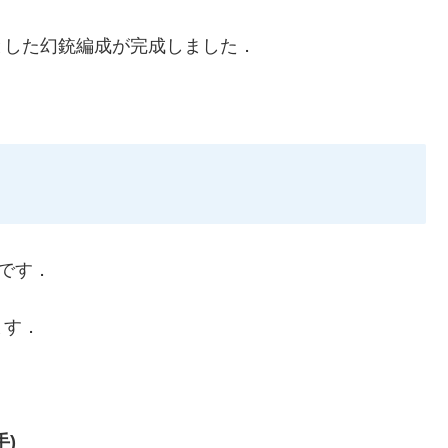
とした幻銃編成が完成しました．
です．
ます．
)