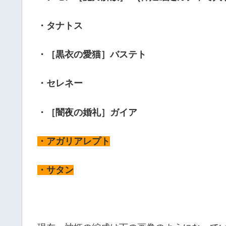
・タナトス
・［黒衣の愛猫］バステト
・セレネー
・［闇夜の婚礼］ガイア
・アガリアレプト
・サタン