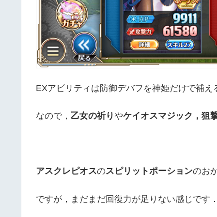
EXアビリティは防御デバフを神姫だけで補え
なので，
乙女の祈り
や
ケイオスマジック，狙
アスクレピオス
の
スピリットポーション
のお
ですが，まだまだ回復力が足りない感じです