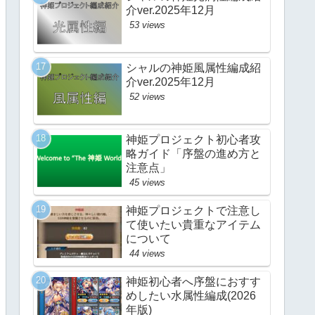
介ver.2025年12月
53 views
シャルの神姫風属性編成紹
介ver.2025年12月
52 views
神姫プロジェクト初心者攻
略ガイド「序盤の進め方と
注意点」
45 views
神姫プロジェクトで注意し
て使いたい貴重なアイテム
について
44 views
神姫初心者へ序盤におすす
めしたい水属性編成(2026
年版)