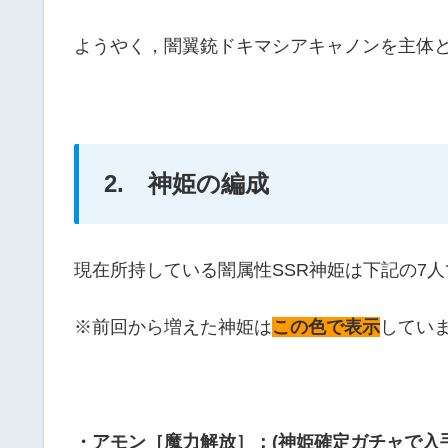
ようやく，闇翼銃ドキマシアキャノンを主体
2. 神姫の編成
現在所持している闇属性SSR神姫は下記の7人
※前回から増えた神姫は
この色で表示
してい
・アモン［魔力解放］：(神姫確定ガチャで入手