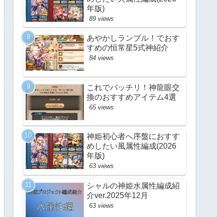
年版)
89 views
あやかしランブル！でおす
すめの恒常星5式神紹介
84 views
これでバッチリ！神龍眼交
換のおすすめアイテム4選
65 views
神姫初心者へ序盤におすす
めしたい風属性編成(2026
年版)
63 views
シャルの神姫水属性編成紹
介ver.2025年12月
63 views