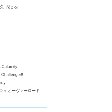
次
!Calamity
Challenger!!
ndy
ンジュ オーヴァーロード