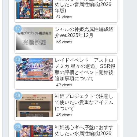
めしたい雷属性編成(2026
年版)
61 views
シャルの神姫光属性編成紹
介ver.2025年12月
58 views
レイドイベント「アストロ
ノミカ 星々の邂逅」SSR報
酬の評価とイベント開始後
追加事項について
49 views
神姫プロジェクトで注意し
て使いたい貴重なアイテム
について
48 views
神姫初心者へ序盤におすす
めしたい水属性編成(2026