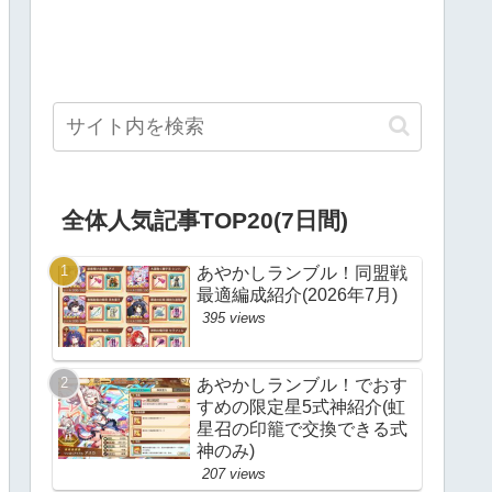
全体人気記事TOP20(7日間)
あやかしランブル！同盟戦
最適編成紹介(2026年7月)
395 views
あやかしランブル！でおす
すめの限定星5式神紹介(虹
星召の印籠で交換できる式
神のみ)
207 views