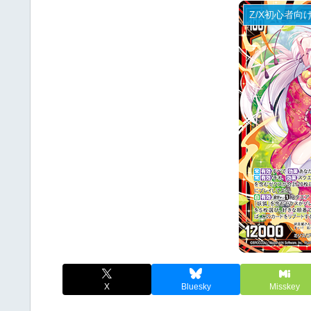
Z/X初心者向
X
Bluesky
Misskey