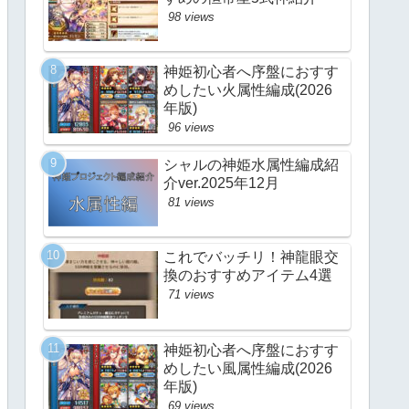
98 views
神姫初心者へ序盤におすす
めしたい火属性編成(2026
年版)
96 views
シャルの神姫水属性編成紹
介ver.2025年12月
81 views
これでバッチリ！神龍眼交
換のおすすめアイテム4選
71 views
神姫初心者へ序盤におすす
めしたい風属性編成(2026
年版)
69 views