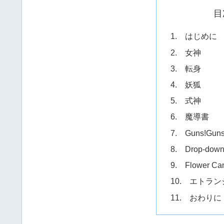
目
1. はじめに
2. 女神
3. 転身
4. 妖狐
5. 式神
6. 魔導書
7. Guns!Guns
8. Drop-down 
9. Flower Ca
10. エトラ
11. おわりに