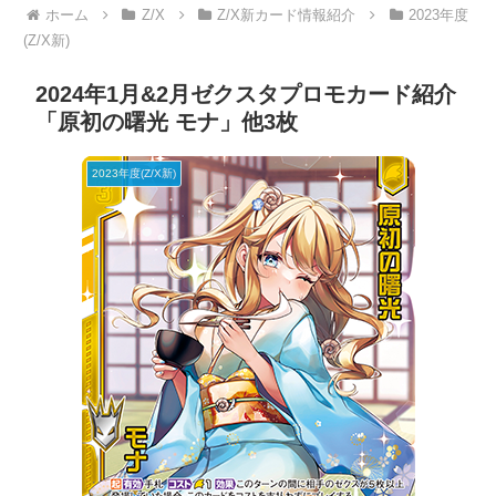
ホーム
Z/X
Z/X新カード情報紹介
2023年度
(Z/X新)
2024年1月&2月ゼクスタプロモカード紹介
「原初の曙光 モナ」他3枚
2023年度(Z/X新)