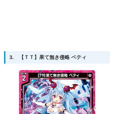
3. 【ＴＴ】果て無き侵略 ベティ