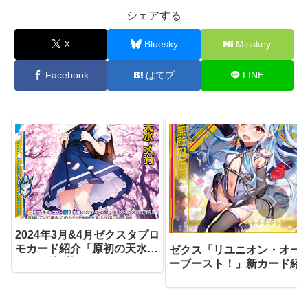
シェアする
X
Bluesky
Misskey
Facebook
はてブ
LINE
2024年3月&4月ゼクスタプロ
モカード紹介「原初の天水
ゼクス「リユニオン・オー
メガ」他3枚
ーブースト！」新カード紹
「絶対無敵のE組」他3枚