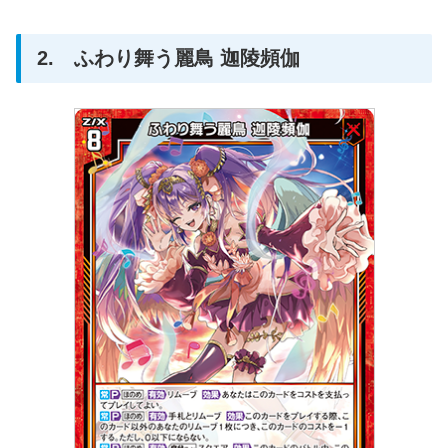
2. ふわり舞う麗鳥 迦陵頻伽