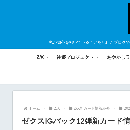
私が関心を抱いていることを記したブログで
Z/X
神姫プロジェクト
あやかし
ホーム
Z/X
Z/X新カード情報紹介
20
ゼクスIGパック12弾新カード情