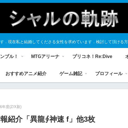
す．現在私と結婚してくださる女性を求めています．検討して頂ける方
ランブル！
MTGアリーナ
プリコネ！Re:Dive
おすすめアニメ紹介
ゲーム雑記
プロフィール
26年度(Z/X新)
報紹介「異龍∮神速 f」他3枚