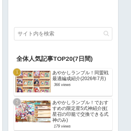
全体人気記事TOP20(7日間)
あやかしランブル！同盟戦
最適編成紹介(2026年7月)
366 views
あやかしランブル！でおす
すめの限定星5式神紹介(虹
星召の印籠で交換できる式
神のみ)
179 views