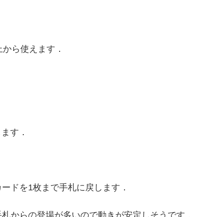
上から使えます．
します．
ードを1枚まで手札に戻します．
手札からの登場が多いので動きが安定しそうです．