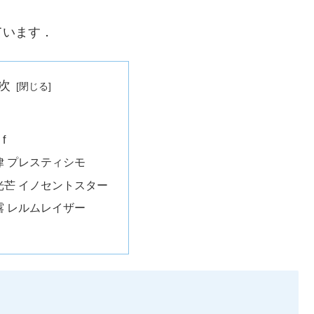
ています．
次
f
律 プレスティシモ
光芒 イノセントスター
露 レルムレイザー