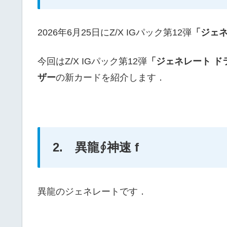
2026年6月25日にZ/X IGパック第12弾
「ジェネ
今回はZ/X IGパック第12弾
「ジェネレート ド
ザー
の新カードを紹介します．
2. 異龍∮神速 f
異龍のジェネレートです．