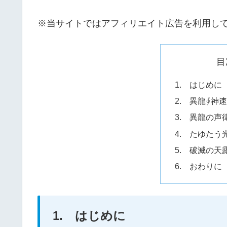
※当サイトではアフィリエイト広告を利用し
目
1. はじめに
2. 異龍∮神速 
3. 異龍の声
4. たゆたう
5. 破滅の天
6. おわりに
1. はじめに