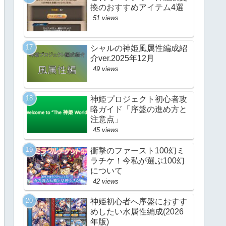
換のおすすめアイテム4選
51 views
シャルの神姫風属性編成紹
介ver.2025年12月
49 views
神姫プロジェクト初心者攻
略ガイド「序盤の進め方と
注意点」
45 views
衝撃のファースト100幻ミ
ラチケ！今私が選ぶ100幻
について
42 views
神姫初心者へ序盤におすす
めしたい水属性編成(2026
年版)