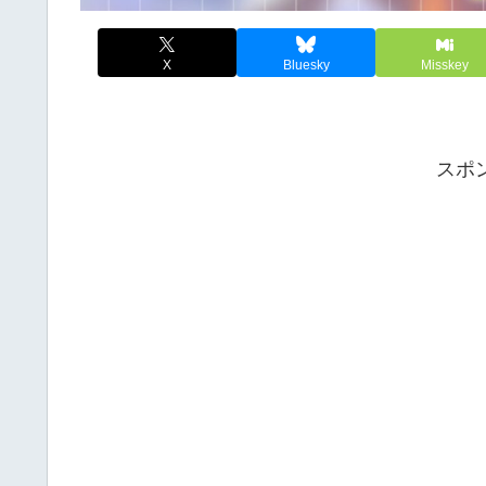
X
Bluesky
Misskey
スポ