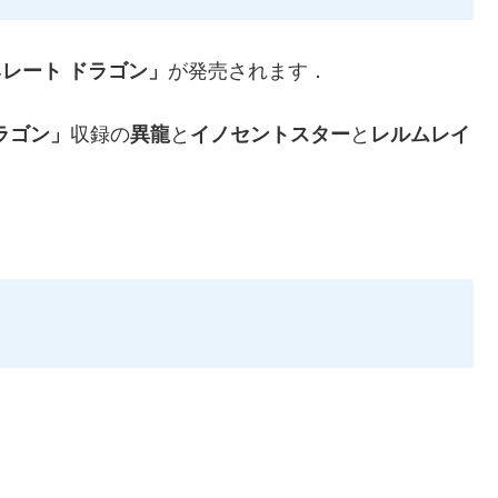
レート ドラゴン」
が発売されます．
ラゴン」
収録の
異龍
と
イノセントスター
と
レルムレイ