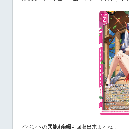
イベントの
異龍∮余暇
も回収出来ますね．