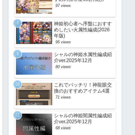
97 views
神姫初心者へ序盤におすす
めしたい火属性編成(2026
年版)
95 views
シャルの神姫水属性編成紹
介ver.2025年12月
80 views
これでバッチリ！神龍眼交
換のおすすめアイテム4選
71 views
シャルの神姫闇属性編成紹
介ver.2025年12月
68 views