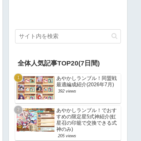
全体人気記事TOP20(7日間)
あやかしランブル！同盟戦
最適編成紹介(2026年7月)
392 views
あやかしランブル！でおす
すめの限定星5式神紹介(虹
星召の印籠で交換できる式
神のみ)
205 views