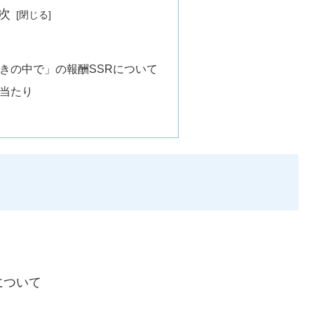
次
輝きの中で」の報酬SSRについて
の当たり
について