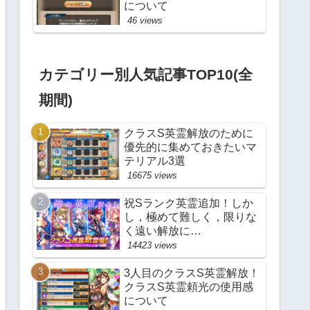
について
46 views
カテゴリー別人気記事TOP10(全
期間)
クラスS英霊解放のために
優先的に集めておきたいマ
テリアル3選
16675 views
祝Sランク英霊追加！しか
し，極めて難しく，限りな
く遠い解放に…
14423 views
3人目のクラスS英霊解放！
クラスS英霊頼光の使用感
について