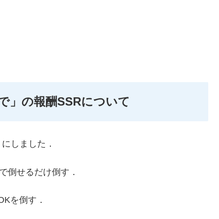
で」の報酬SSRについて
うにしました．
ルバで倒せるだけ倒す．
ROKを倒す．