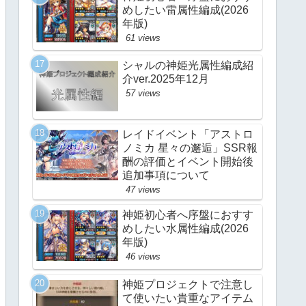
めしたい雷属性編成(2026
年版)
61 views
シャルの神姫光属性編成紹
介ver.2025年12月
57 views
レイドイベント「アストロ
ノミカ 星々の邂逅」SSR報
酬の評価とイベント開始後
追加事項について
47 views
神姫初心者へ序盤におすす
めしたい水属性編成(2026
年版)
46 views
神姫プロジェクトで注意し
て使いたい貴重なアイテム