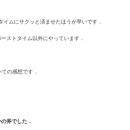
トタイムにサクッと済ませたほうが早いです．
，バーストタイム以外にやっています．
いての感想です．
かの斧でした．