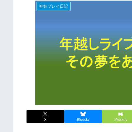
神姫プレイ日記
X
Bluesky
Misskey