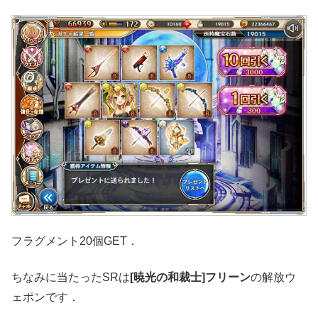
フラグメント20個GET．
ちなみに当たったSRは
[暁光の和裁士]フリーン
の解放ウ
ェポンです．