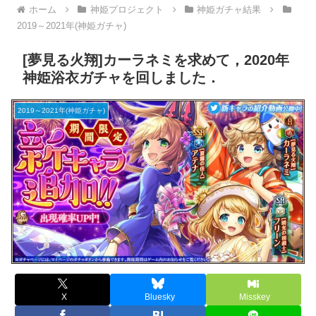
ホーム
神姫プロジェクト
神姫ガチャ結果
2019～2021年(神姫ガチャ)
[夢見る火翔]カーラネミを求めて，2020年
神姫浴衣ガチャを回しました．
2019～2021年(神姫ガチャ)
X
Bluesky
Misskey