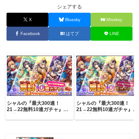
シェアする
X
Bluesky
Misskey
Facebook
はてブ
LINE
シャルの『最大300連！
シャルの『最大300連！
21→22無料10連ガチャ』の
21→22無料10連ガチャ』の
結果(後編)
結果(中編)