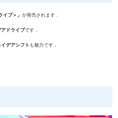
ライブ＞」
が発売されます．
デアドライブ
です．
る
イデアシフト
も魅力です．