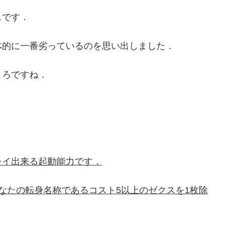
スです．
体的に一番劣っているのを思い出しました．
ころですね．
レイ出来る起動能力です．
なたの転身名称であるコスト5以上のゼクスを1枚除