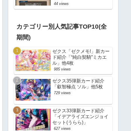
44 views
カテゴリー別人気記事TOP10(全
期間)
ゼクス「ゼクメモ!」新カー
ド紹介「“純白契騎”ミカエ
ル」他4枚
985 views
ゼクス35弾新カード紹介
「叡智極点 ソル」他5枚
729 views
ゼクス33弾新カード紹介
「イデアライズエンジョイ
セット(うらら)」
627 views