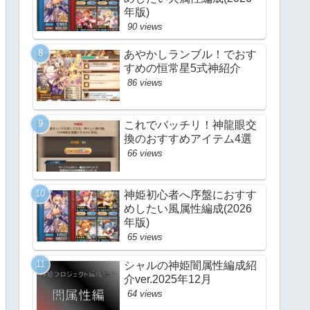
年版)
90 views
あやかしランブル！でおす
すめの恒常星5式神紹介
86 views
これでバッチリ！神龍眼交
換のおすすめアイテム4選
66 views
神姫初心者へ序盤におすす
めしたい風属性編成(2026
年版)
65 views
シャルの神姫闇属性編成紹
介ver.2025年12月
64 views