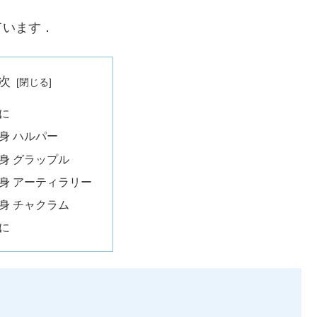
ています．
次
めに
転身 ハルパー
転身 グラップル
転身 アーティラリー
転身 チャクラム
りに