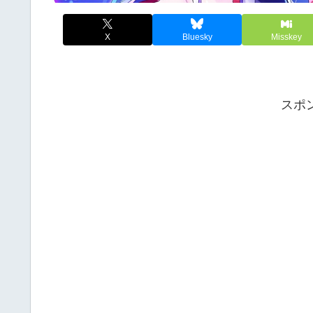
X
Bluesky
Misskey
スポ