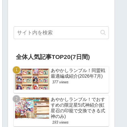
全体人気記事TOP20(7日間)
あやかしランブル！同盟戦
最適編成紹介(2026年7月)
377 views
あやかしランブル！でおす
すめの限定星5式神紹介(虹
星召の印籠で交換できる式
神のみ)
193 views