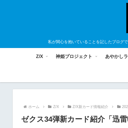
私が関心を抱いていることを記したブログで
Z/X
神姫プロジェクト
あやかし
ホーム
Z/X
Z/X新カード情報紹介
20
ゼクス34弾新カード紹介「迅雷