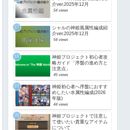
介ver.2025年12月
54 views
シャルの神姫風属性編成紹
介ver.2025年12月
54 views
神姫プロジェクト初心者攻
略ガイド「序盤の進め方と
注意点」
45 views
神姫初心者へ序盤におすす
めしたい水属性編成(2026
年版)
44 views
神姫プロジェクトで注意し
て使いたい貴重なアイテム
について