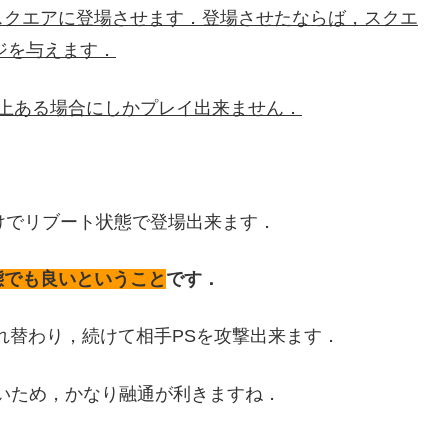
スクエアに登場させます．登場させたならば，スクエ
ジを与えます．
上ある場合にしかプレイ出来ません．
けでリブート状態で登場出来ます．
態でも良いということ
です．
れ替わり，続けて相手PSを攻撃出来ます．
いため，かなり融通が利きますね．