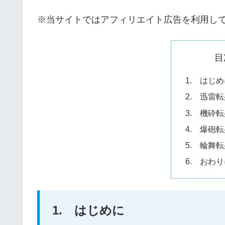
※当サイトではアフィリエイト広告を利用し
目
1. はじ
2. 迅雷
3. 機砕
4. 爆砲
5. 輪舞
6. おわ
1. はじめに