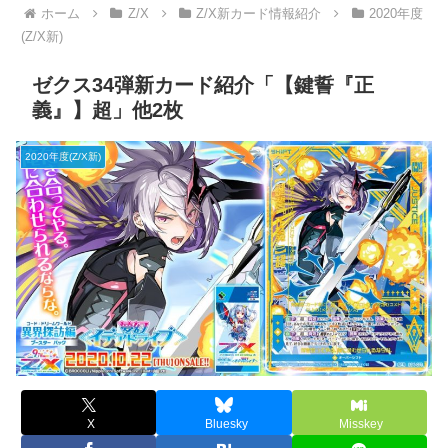
ホーム
Z/X
Z/X新カード情報紹介
2020年度
(Z/X新)
ゼクス34弾新カード紹介「【鍵誓『正
義』】超」他2枚
2020年度(Z/X新)
X
Bluesky
Misskey