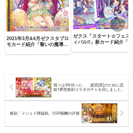
ゼクス「スタート☆フェス
2021年3月&4月ゼクスタプロ
ィバル!!」新カード紹介「シ
モカード紹介「誓いの魔導ネ
ーサイドプリンセス アラ
イ」他3枚
ネ」他5枚
我々は3年待った… 趙雲[星]のために恋
姫†夢想復刻コラボガチャを回しました．
復刻「メジェド降臨戦」SSR報酬の評価