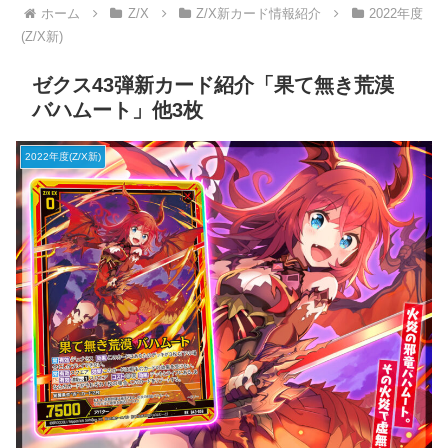
ホーム
Z/X
Z/X新カード情報紹介
2022年度
(Z/X新)
ゼクス43弾新カード紹介「果て無き荒漠
バハムート」他3枚
2022年度(Z/X新)