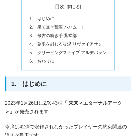
目次
1. はじめに
2. 果て無き荒漠 バハムート
3. 最古の紡ぎ手 紫式部
4. 刻限を封じる災渦 リヴァイアサン
5. クリーピングスナイプ アルデバラン
6. おわりに
1. はじめに
2023年1月26日にZ/X 43弾
「 未来＜エターナルアーク
＞」
が発売されます．
今弾は42弾で収録されなかったプレイヤーの約束関連の
追加が目玉です．