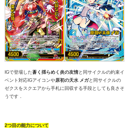
IGで登場した
蒼く揺らめく炎の友情
と同サイクルの約束イ
ベント対応IGアイコンや
原初の天水 メガ
と同サイクルの
ゼクスをスクエアから手札に回収する手段としても良さそ
うです．
2つ目の能力について