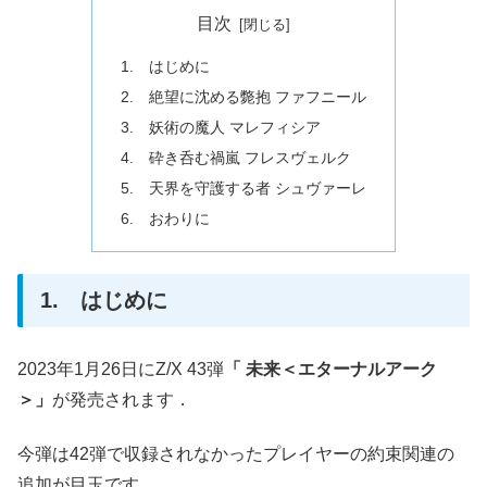
目次
1. はじめに
2. 絶望に沈める斃抱 ファフニール
3. 妖術の魔人 マレフィシア
4. 砕き呑む禍嵐 フレスヴェルク
5. 天界を守護する者 シュヴァーレ
6. おわりに
1. はじめに
2023年1月26日にZ/X 43弾
「 未来＜エターナルアーク
＞」
が発売されます．
今弾は42弾で収録されなかったプレイヤーの約束関連の
追加が目玉です．