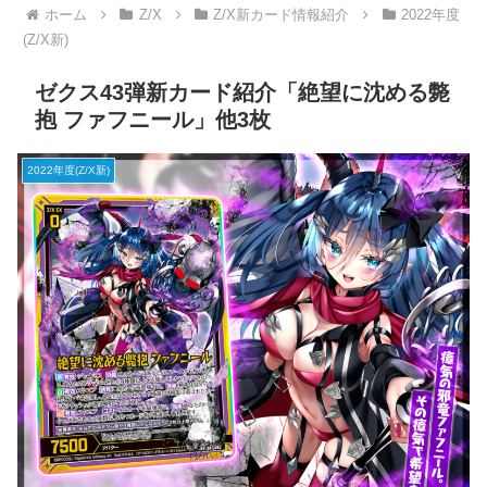
ホーム
Z/X
Z/X新カード情報紹介
2022年度
(Z/X新)
ゼクス43弾新カード紹介「絶望に沈める斃
抱 ファフニール」他3枚
2022年度(Z/X新)