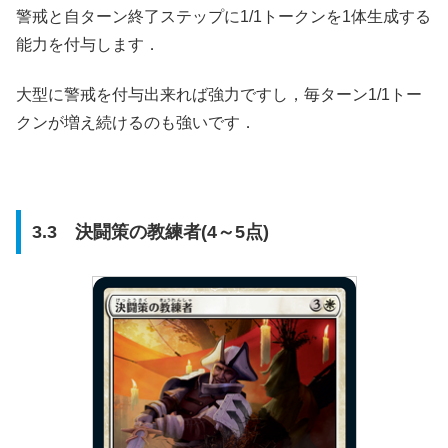
警戒と自ターン終了ステップに1/1トークンを1体生成する
能力を付与します．
大型に警戒を付与出来れば強力ですし，毎ターン1/1トー
クンが増え続けるのも強いです．
3.3 決闘策の教練者(4～5点)