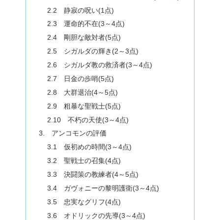
2.2 静寂の呪い(1点)
2.3 運命的不在(3～4点)
2.4 剛胆な敵対者(5点)
2.5 シガルダの輝き(2～3点)
2.6 シガルダ教の救済者(3～4点)
2.7 日金の歩哨(5点)
2.8 大群退治(4～5点)
2.9 粗暴な聖戦士(5点)
2.10 不朽の天使(3～4点)
3. アンコモンの評価
3.1 仮初めの時間(3～4点)
3.2 聖戦士の召集(4点)
3.3 決闘策の教練者(4～5点)
3.4 ガヴォニーの黎明護衛(3～4点)
3.5 忠実なグリフ(4点)
3.6 オドリックの先導(3～4点)