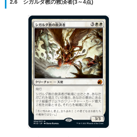
2.6 シガルダ教の救済者(3～4点)