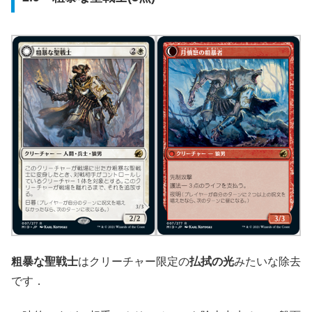
粗暴な聖戦士
はクリーチャー限定の
払拭の光
みたいな除去
です．