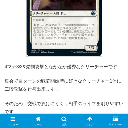
4マナ3/3&先制攻撃となかなか優秀なクリーチャーです．
集会で自ターンの戦闘開始時に好きなクリーチャー1体に
二段攻撃を付与出来ます．
そのため，交戦で負けにくく，相手のライフを削りやすい
です．
メニュー
ホーム
検索
トップ
サイドバー