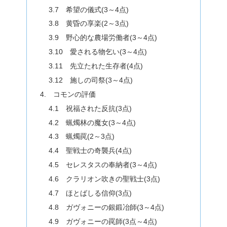
3.7 希望の儀式(3～4点)
3.8 黄昏の享楽(2～3点)
3.9 野心的な農場労働者(3～4点)
3.10 愛される物乞い(3～4点)
3.11 先立たれた生存者(4点)
3.12 施しの司祭(3～4点)
4. コモンの評価
4.1 祝福された反抗(3点)
4.2 蝋燭林の魔女(3～4点)
4.3 蝋燭罠(2～3点)
4.4 聖戦士の奇襲兵(4点)
4.5 セレスタスの奉納者(3～4点)
4.6 クラリオン吹きの聖戦士(3点)
4.7 ほとばしる信仰(3点)
4.8 ガヴォニーの銀鍛冶師(3～4点)
4.9 ガヴォニーの罠師(3点～4点)