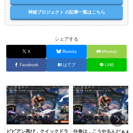
神姫プロジェクト の記事一覧はこちら
シェアする
X
Bluesky
Misskey
Facebook
はてブ
LINE
ビビアン再び．クイックドラ
分身は，こうやるんだぁぁ