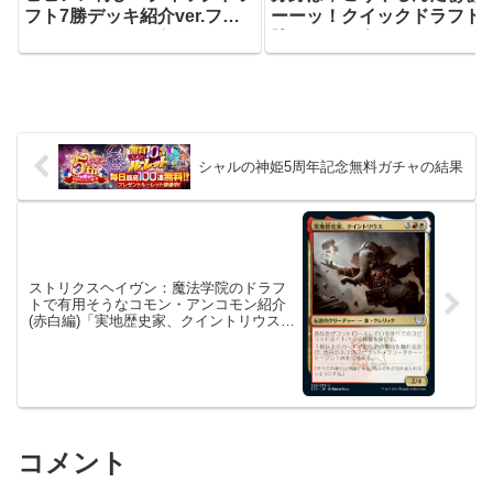
フト7勝デッキ紹介ver.ファ
ーーッ！クイックドラフト7
ウンデーションズ2回目
勝デッキ紹介ver.ファウン
ーションズ
シャルの神姫5周年記念無料ガチャの結果
ストリクスヘイヴン：魔法学院のドラフ
トで有用そうなコモン・アンコモン紹介
(赤白編)「実地歴史家、クイントリウス」
他8枚
コメント