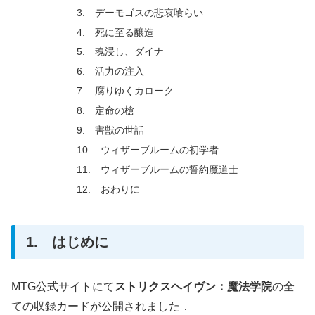
3. デーモゴスの悲哀喰らい
4. 死に至る醸造
5. 魂浸し、ダイナ
6. 活力の注入
7. 腐りゆくカローク
8. 定命の槍
9. 害獣の世話
10. ウィザーブルームの初学者
11. ウィザーブルームの誓約魔道士
12. おわりに
1. はじめに
MTG公式サイトにて
ストリクスヘイヴン：魔法学院
の全
ての収録カードが公開されました．